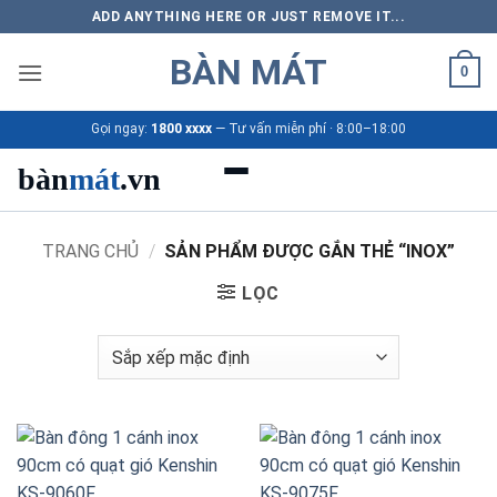
Bỏ
ADD ANYTHING HERE OR JUST REMOVE IT...
qua
BÀN MÁT
nội
0
dung
Gọi ngay:
1800 xxxx
— Tư vấn miễn phí · 8:00–18:00
bàn
mát
.vn
Danh mục bàn mát
TRANG CHỦ
/
SẢN PHẨM ĐƯỢC GẮN THẺ “INOX”
LỌC
Sản phẩm
Thương hiệu
Bảng giá 2026
Ứng dụng