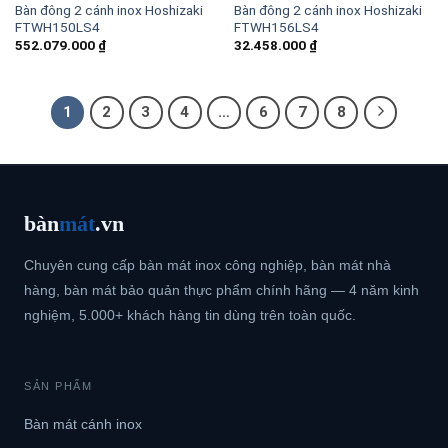
Bàn đông 2 cánh inox Hoshizaki
Bàn đông 2 cánh inox Hoshizaki
FTWH150LS4
FTWH156LS4
552.079.000
₫
32.458.000
₫
1
2
3
4
…
6
7
8
bàn
mát
.vn
Chuyên cung cấp bàn mát inox công nghiệp, bàn mát nhà
hàng, bàn mát bảo quản thực phẩm chính hãng — 4 năm kinh
nghiệm, 5.000+ khách hàng tin dùng trên toàn quốc.
SẢN PHẨM
Bàn mát cánh inox