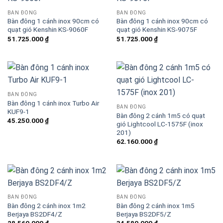
Blog kiến thức
BÀN ĐÔNG
BÀN ĐÔNG
Bàn đông 1 cánh inox 90cm có
Bàn đông 1 cánh inox 90cm có
quạt gió Kenshin KS-9060F
quạt gió Kenshin KS-9075F
Liên hệ
51.725.000
₫
51.725.000
₫
Báo giá miễn phí →
BÀN ĐÔNG
Bàn đông 1 cánh inox Turbo Air
BÀN ĐÔNG
KUF9-1
Bàn đông 2 cánh 1m5 có quạt
45.250.000
₫
gió Lightcool LC-1575F (inox
201)
62.160.000
₫
BÀN ĐÔNG
BÀN ĐÔNG
Bàn đông 2 cánh inox 1m2
Bàn đông 2 cánh inox 1m5
Berjaya BS2DF4/Z
Berjaya BS2DF5/Z