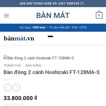
Bỏ
ADD ANYTHING HERE OR JUST REMOVE IT...
qua
BÀN MÁT
nội
0
dung
Gọi ngay:
1800 xxxx
— Tư vấn miễn phí · 8:00–18:00
bàn
mát
.vn
Danh mục bàn mát
Sản phẩm
TRANG CHỦ
/
BÀN ĐÔNG
Bàn đông 2 cánh Hoshizaki FT-128MA-S
Thương hiệu
Bảng giá 2026
33.800.000
₫
Ứng dụng