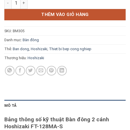
Bàn đông 2 cánh Hoshizaki FT-128MA-S số lượng
Blog kiến thức
THÊM VÀO GIỎ HÀNG
Liên hệ
SKU:
BM305
Báo giá miễn phí →
Danh mục:
Bàn đông
Thẻ:
Ban dong
,
Hoshizaki
,
Thiet bi bep cong nghiep
Thương hiệu:
Hoshizaki
MÔ TẢ
Bảng thông số kỹ thuật Bàn đông 2 cánh
Hoshizaki FT-128MA-S