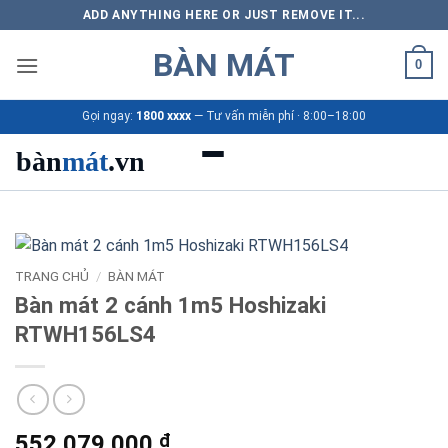
Bỏ
ADD ANYTHING HERE OR JUST REMOVE IT...
qua
BÀN MÁT
nội
0
dung
Gọi ngay:
1800 xxxx
— Tư vấn miễn phí · 8:00–18:00
bàn
mát
.vn
Danh mục bàn mát
Sản phẩm
TRANG CHỦ
/
BÀN MÁT
Bàn mát 2 cánh 1m5 Hoshizaki
Thương hiệu
RTWH156LS4
Bảng giá 2026
Ứng dụng
552.079.000
₫