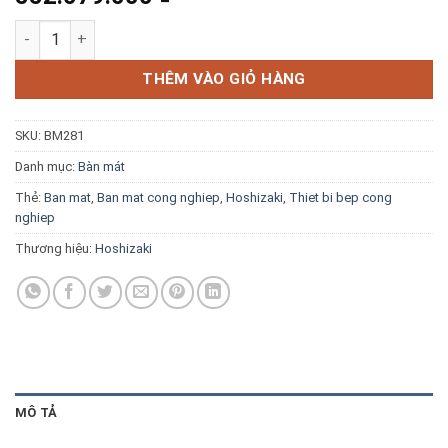
Blog kiến thức
Bàn mát 2 cánh 1m5 Hoshizaki RTWH156LS4 số lượng
Liên hệ
THÊM VÀO GIỎ HÀNG
SKU:
BM281
Báo giá miễn phí →
Danh mục:
Bàn mát
Thẻ:
Ban mat
,
Ban mat cong nghiep
,
Hoshizaki
,
Thiet bi bep cong
nghiep
Thương hiệu:
Hoshizaki
MÔ TẢ