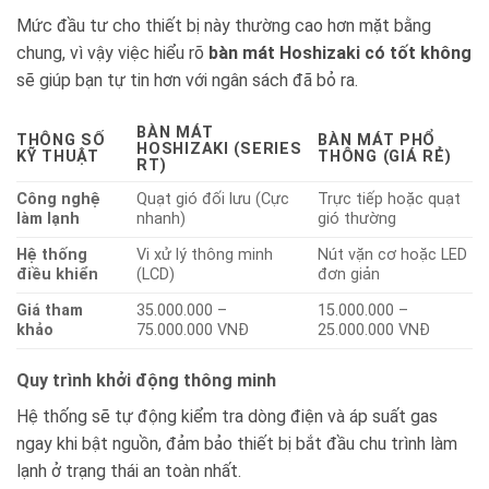
Mức đầu tư cho thiết bị này thường cao hơn mặt bằng
chung, vì vậy việc hiểu rõ
bàn mát Hoshizaki có tốt không
sẽ giúp bạn tự tin hơn với ngân sách đã bỏ ra.
BÀN MÁT
THÔNG SỐ
BÀN MÁT PHỔ
HOSHIZAKI (SERIES
KỸ THUẬT
THÔNG (GIÁ RẺ)
RT)
Công nghệ
Quạt gió đối lưu (Cực
Trực tiếp hoặc quạt
làm lạnh
nhanh)
gió thường
Hệ thống
Vi xử lý thông minh
Nút vặn cơ hoặc LED
điều khiển
(LCD)
đơn giản
Giá tham
35.000.000 –
15.000.000 –
khảo
75.000.000 VNĐ
25.000.000 VNĐ
Quy trình khởi động thông minh
Hệ thống sẽ tự động kiểm tra dòng điện và áp suất gas
ngay khi bật nguồn, đảm bảo thiết bị bắt đầu chu trình làm
lạnh ở trạng thái an toàn nhất.