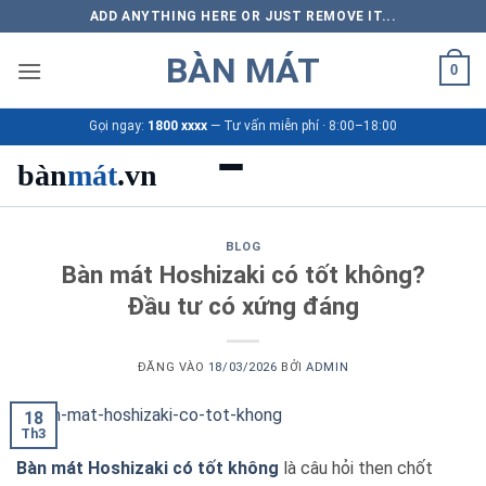
Bỏ
ADD ANYTHING HERE OR JUST REMOVE IT...
qua
BÀN MÁT
nội
0
dung
Gọi ngay:
1800 xxxx
— Tư vấn miễn phí · 8:00–18:00
bàn
mát
.vn
Danh mục bàn mát
BLOG
Bàn mát Hoshizaki có tốt không?
Sản phẩm
Đầu tư có xứng đáng
Thương hiệu
ĐĂNG VÀO
18/03/2026
BỞI
ADMIN
Bảng giá 2026
18
Th3
Ứng dụng
Bàn mát Hoshizaki có tốt không
là câu hỏi then chốt