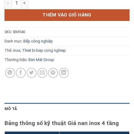
Giá nan inox 4 tầng số lượng
Blog kiến thức
THÊM VÀO GIỎ HÀNG
Liên hệ
SKU:
BM546
Báo giá miễn phí →
Danh mục:
Bếp công nghiệp
Thẻ:
Inox
,
Thiet bi bep cong nghiep
Thương hiệu:
Bàn Mát Group
MÔ TẢ
Bảng thông số kỹ thuật Giá nan inox 4 tầng