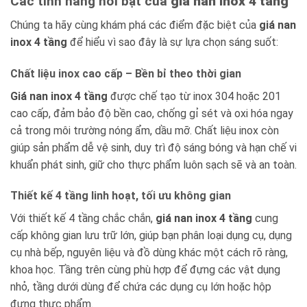
Các tính năng nổi bật của
giá nan inox 4 tầng
Chúng ta hãy cùng khám phá các điểm đặc biệt của
giá nan
inox 4 tầng
để hiểu vì sao đây là sự lựa chọn sáng suốt:
Chất liệu inox cao cấp – Bền bỉ theo thời gian
Giá nan inox 4 tầng
được chế tạo từ inox 304 hoặc 201
cao cấp, đảm bảo độ bền cao, chống gỉ sét và oxi hóa ngay
cả trong môi trường nóng ẩm, dầu mỡ. Chất liệu inox còn
giúp sản phẩm dễ vệ sinh, duy trì độ sáng bóng và hạn chế vi
khuẩn phát sinh, giữ cho thực phẩm luôn sạch sẽ và an toàn.
Thiết kế 4 tầng linh hoạt, tối ưu không gian
Với thiết kế 4 tầng chắc chắn,
giá nan inox 4 tầng
cung
cấp không gian lưu trữ lớn, giúp bạn phân loại dụng cụ, dụng
cụ nhà bếp, nguyên liệu và đồ dùng khác một cách rõ ràng,
khoa học. Tầng trên cùng phù hợp để đựng các vật dụng
nhỏ, tầng dưới dùng để chứa các dụng cụ lớn hoặc hộp
đựng thực phẩm.