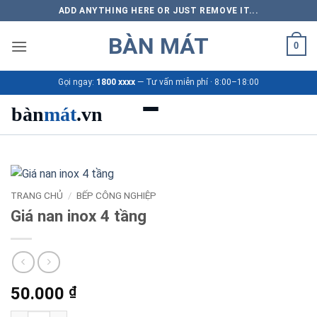
Bỏ
ADD ANYTHING HERE OR JUST REMOVE IT...
qua
BÀN MÁT
nội
0
dung
Gọi ngay:
1800 xxxx
— Tư vấn miễn phí · 8:00–18:00
bàn
mát
.vn
Danh mục bàn mát
Sản phẩm
TRANG CHỦ
/
BẾP CÔNG NGHIỆP
Giá nan inox 4 tầng
Thương hiệu
Bảng giá 2026
50.000
₫
Ứng dụng