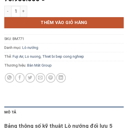
Blog kiến thức
Lò nướng đối lưu 5 khay có phun sương Fuji Air FJ-5T-46 số l
Liên hệ
THÊM VÀO GIỎ HÀNG
SKU:
BM771
Báo giá miễn phí →
Danh mục:
Lò nướng
Thẻ:
Fuji Air
,
Lo nuong
,
Thiet bi bep cong nghiep
Thương hiệu:
Bàn Mát Group
MÔ TẢ
Bảng thông số kỹ thuật Lò nướng đối lưu 5