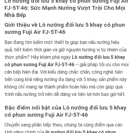
Lò nướng đối lưu 5 khay có phun sương Fuji Air
FJ-5T-46: Sức Mạnh Nướng Vượt Trội Cho Mọi
Nhà Bếp
Giới thiệu về Lò nướng đối lưu 5 khay có phun
sương Fuji Air FJ-5T-46
Bạn đang tìm kiếm một thiết bị giúp bạn nấu nướng hiệu
quả, tiết kiệm thời gian và giữ nguyên hương vị tự nhiên của
thực phẩm? Hãy khám phá ngay
Lò nướng đối lưu 5 khay
có phun sương Fuji Air FJ-5T-46
– giải pháp tối ưu cho mọi
căn bếp hiện đại. Với kiểu dáng chắc chắn, công nghệ tiên
tiến cùng khả năng nướng đa dạng với 5 khay, sản phẩm này
không chỉ mang lại thành phẩm hoàn hảo mà còn giúp quá
trình nấu nướng trở nên dễ dàng và tiện lợi hơn bao giờ hết.
Đặc điểm nổi bật của Lò nướng đối lưu 5 khay
có phun sương Fuji Air FJ-5T-46
Chuyển sang phần tiếp theo, chúng ta cùng điểm qua các
tính năng chính của
lò nướng đối lưu 5 khay có phun