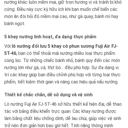
nướng khác luôn mềm mại, giữ trọn hương vị và tránh bị khô
cứng. Điều này cực kỳ hữu ích khi bạn muốn chế biến các
món ăn đòi hỏi độ mềm mại cao, như gà quay, bánh mì hay
bánh ngọt.
5 khay nướng linh hoạt, đa dạng thực phẩm
Với
lò nướng đối lưu 5 khay có phun sương Fuji Air FJ-
5T-46
, bạn có thể thoải mái nướng nhiều loại thực phẩm
cùng lúc. Từ những chiếc bánh nhỏ, bánh quy đến các món
nướng lớn như gà, cá, thịt bò… đều phù hợp. Sự đa dạng vị
trí các khay giúp bạn điều chỉnh phù hợp với từng loại thực
phẩm, tiết kiệm thời gian và nâng cao hiệu quả nấu nướng.
Thiết kế chắc chắn, dễ sử dụng và vệ sinh
Lò nướng Fuji Air FJ-5T-46 sở hữu thiết kế hiện đại, dễ thao
tác với bảng điều khiển trực quan. Các khay nướng được
làm bằng chất liệu chống dính, dễ lau chùi, giúp việc vệ sinh
trở nên đơn giản hơn bao giờ hết. Tính năng thông minh