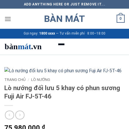
Bỏ
ADD ANYTHING HERE OR JUST REMOVE IT...
qua
BÀN MÁT
nội
0
dung
Gọi ngay:
1800 xxxx
— Tư vấn miễn phí · 8:00–18:00
bàn
mát
.vn
Danh mục bàn mát
Sản phẩm
TRANG CHỦ
/
LÒ NƯỚNG
Lò nướng đối lưu 5 khay có phun sương
Thương hiệu
Fuji Air FJ-5T-46
Bảng giá 2026
Ứng dụng
75.980.000
₫