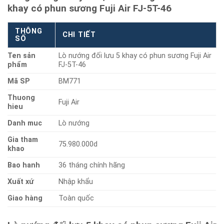
khay có phun sương Fuji Air FJ-5T-46
THÔNG
CHI TIẾT
SỐ
Ten sản
Lò nướng đối lưu 5 khay có phun sương Fuji Air
phẩm
FJ-5T-46
Mã SP
BM771
Thuong
Fuji Air
hieu
Danh muc
Lò nướng
Gia tham
75.980.000d
khao
Bao hanh
36 tháng chính hãng
Xuất xứ
Nhập khẩu
Giao hàng
Toàn quốc