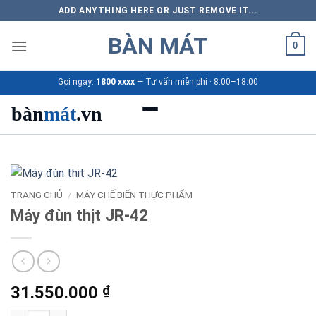
Bỏ
ADD ANYTHING HERE OR JUST REMOVE IT...
qua
BÀN MÁT
nội
0
dung
Gọi ngay:
1800 xxxx
— Tư vấn miễn phí · 8:00–18:00
bàn
mát
.vn
Danh mục bàn mát
Sản phẩm
TRANG CHỦ
/
MÁY CHẾ BIẾN THỰC PHẨM
Máy đùn thịt JR-42
Thương hiệu
Bảng giá 2026
31.550.000
₫
Ứng dụng