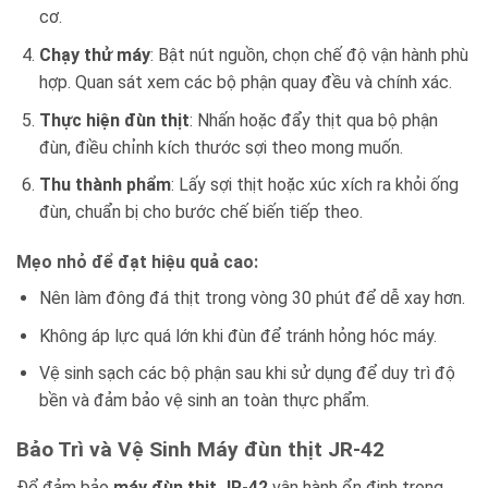
cơ.
Chạy thử máy
: Bật nút nguồn, chọn chế độ vận hành phù
hợp. Quan sát xem các bộ phận quay đều và chính xác.
Thực hiện đùn thịt
: Nhấn hoặc đẩy thịt qua bộ phận
đùn, điều chỉnh kích thước sợi theo mong muốn.
Thu thành phẩm
: Lấy sợi thịt hoặc xúc xích ra khỏi ống
đùn, chuẩn bị cho bước chế biến tiếp theo.
Mẹo nhỏ để đạt hiệu quả cao:
Nên làm đông đá thịt trong vòng 30 phút để dễ xay hơn.
Không áp lực quá lớn khi đùn để tránh hỏng hóc máy.
Vệ sinh sạch các bộ phận sau khi sử dụng để duy trì độ
bền và đảm bảo vệ sinh an toàn thực phẩm.
Bảo Trì và Vệ Sinh Máy đùn thịt JR-42
Để đảm bảo
máy đùn thịt JR-42
vận hành ổn định trong