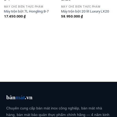
MÁY CHẾ BIẾN THỰC PHẨM
MÁY CHẾ BIẾN THỰC PHẨM
Máy trộn bột 7L Hongling B-7
Máy trộn bột 20 lít Luxury LX20
17.450.000
₫
58.950.000
₫
bàn
mát
.vn
Chuyên cung cấp bàn mát inox công nghiệp, bàn mát nhà
hàng, bàn mát bảo quản thực phẩm chính hãng — 4 năm kinh