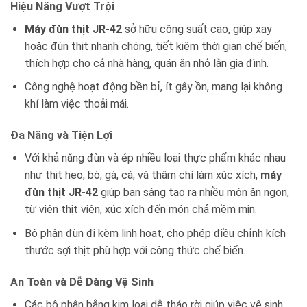
Hiệu Năng Vượt Trội
Máy đùn thịt JR-42
sở hữu công suất cao, giúp xay
hoặc đùn thịt nhanh chóng, tiết kiệm thời gian chế biến,
thích hợp cho cả nhà hàng, quán ăn nhỏ lẫn gia đình.
Công nghệ hoạt động bền bỉ, ít gây ồn, mang lại không
khí làm việc thoải mái.
Đa Năng và Tiện Lợi
Với khả năng đùn và ép nhiều loại thực phẩm khác nhau
như thịt heo, bò, gà, cá, và thậm chí làm xúc xích,
máy
đùn thịt JR-42
giúp bạn sáng tạo ra nhiều món ăn ngon,
từ viên thịt viên, xúc xích đến món chả mềm mịn.
Bộ phận đùn đi kèm linh hoạt, cho phép điều chỉnh kích
thước sợi thịt phù hợp với công thức chế biến.
An Toàn và Dễ Dàng Vệ Sinh
Các bộ phận bằng kim loại dễ tháo rời giúp việc vệ sinh,