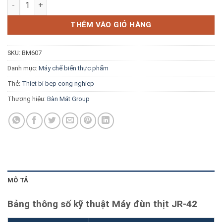
Máy đùn thịt JR-42 số lượng
Blog kiến thức
THÊM VÀO GIỎ HÀNG
Liên hệ
SKU:
BM607
Báo giá miễn phí →
Danh mục:
Máy chế biến thực phẩm
Thẻ:
Thiet bi bep cong nghiep
Thương hiệu:
Bàn Mát Group
MÔ TẢ
Bảng thông số kỹ thuật Máy đùn thịt JR-42