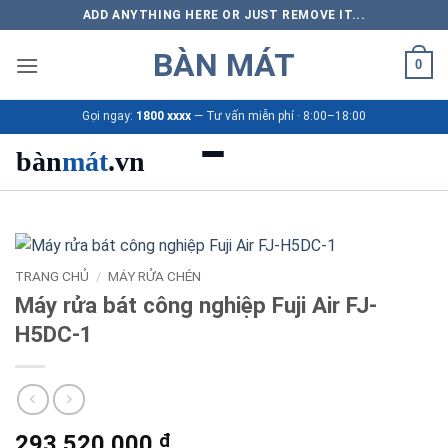
Bỏ
ADD ANYTHING HERE OR JUST REMOVE IT...
qua
BÀN MÁT
nội
0
dung
Gọi ngay:
1800 xxxx
— Tư vấn miễn phí · 8:00–18:00
bàn
mát
.vn
Danh mục bàn mát
Sản phẩm
TRANG CHỦ
/
MÁY RỬA CHÉN
Máy rửa bát công nghiệp Fuji Air FJ-
Thương hiệu
H5DC-1
Bảng giá 2026
Ứng dụng
293.520.000
₫