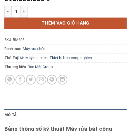
Blog kiến thức
Máy rửa bát công nghiệp Fuji Air FJ-H5DC-1 số lượng
Liên hệ
THÊM VÀO GIỎ HÀNG
SKU:
BM623
Báo giá miễn phí →
Danh mục:
Máy rửa chén
Thẻ:
Fuji Air
,
May rua chen
,
Thiet bi bep cong nghiep
Thương hiệu:
Bàn Mát Group
MÔ TẢ
Bảng thông số kỹ thuật Máy rửa bát công