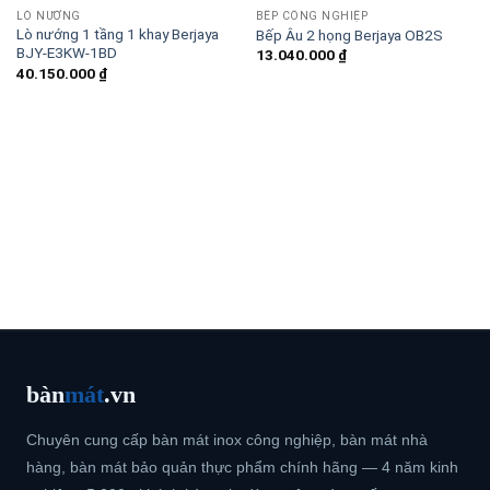
LÒ NƯỚNG
BẾP CÔNG NGHIỆP
Lò nướng 1 tầng 1 khay Berjaya
Bếp Âu 2 họng Berjaya OB2S
BJY-E3KW-1BD
13.040.000
₫
40.150.000
₫
bàn
mát
.vn
Chuyên cung cấp bàn mát inox công nghiệp, bàn mát nhà
hàng, bàn mát bảo quản thực phẩm chính hãng — 4 năm kinh