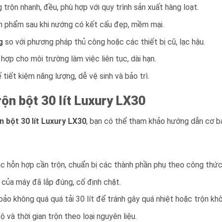
trộn nhanh, đều, phù hợp với quy trình sản xuất hàng loạt.
ản phẩm sau khi nướng có kết cấu đẹp, mềm mại.
g
so với phương pháp thủ công hoặc các thiết bị cũ, lạc hậu.
 hợp cho môi trường làm việc liên tục, dài hạn.
 tiết kiệm năng lượng, dễ vệ sinh và bảo trì.
ộn bột 30 lít Luxury LX30
n bột 30 lít Luxury LX30
, bạn có thể tham khảo hướng dẫn cơ b
ặc hỗn hợp cần trộn, chuẩn bị các thành phần phụ theo công thức
của máy đã lắp đúng, cố định chặt.
bảo không quá quá tải 30 lít để tránh gây quá nhiệt hoặc trộn kh
ộ và thời gian trộn theo loại nguyên liệu.