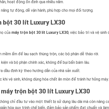
chắn, hoạt động ổn định qua nhiều năm.
 năng tự động, dễ vận hành, phù hợp cho mọi đối tượng.
 bột 30 lít Luxury LX30
thọ của
máy trộn bột 30 lít Luxury LX30
, việc bảo trì và vệ sinh
n mềm ẩm để lau sạch thùng trộn, các bộ phận dễ tháo rời.
 kiện và bộ phận chính xác, không để bụi bẩn bám lâu.
tra dầu định kỳ theo hướng dẫn của nhà sản xuất.
c khi vệ sinh, không dùng hóa chất ăn mòn để tránh hư hỏng máy.
u
máy trộn bột 30 lít Luxury LX30
 không chỉ đầu tư vào một thiết bị sử dụng lâu dài mà còn nâng c
ơn giản hóa quy trình chế biến, đảm bảo sản phẩm đạt chuẩn và là