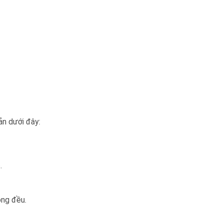
ản dưới đây:
.
ông đều.