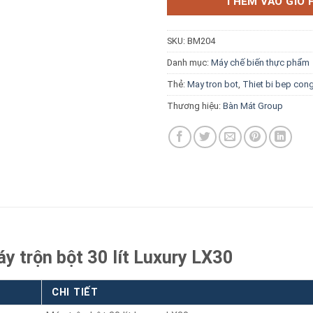
THÊM VÀO GIỎ 
SKU:
BM204
Danh mục:
Máy chế biến thực phẩm
Thẻ:
May tron bot
,
Thiet bi bep con
Báo giá miễn phí →
Thương hiệu:
Bàn Mát Group
y trộn bột 30 lít Luxury LX30
CHI TIẾT