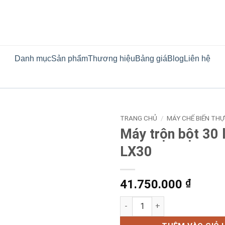
Danh mục
Sản phẩm
Thương hiệu
Bảng giá
Blog
Liên hệ
TRANG CHỦ
/
MÁY CHẾ BIẾN TH
Máy trộn bột 30 l
LX30
41.750.000
₫
Máy trộn bột 30 lít Luxury LX