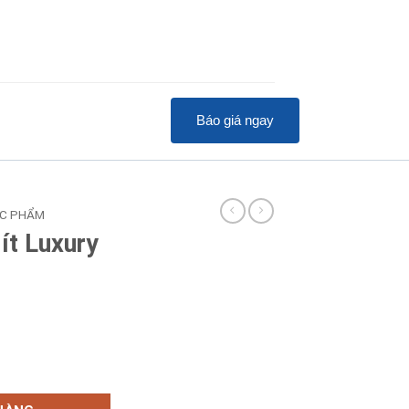
Báo giá ngay
ỰC PHẨM
ít Luxury
30 số lượng