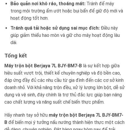
Bảo quản nơi khô ráo, thoáng mát:
Tránh để máy
trong môi trường ẩm ướt hoặc bụi bẩn để giữ độ mới và
hoạt động tốt hơn.
Tránh quá tải hoặc sử dụng sai mục đích:
Điều này
giúp giảm thiểu hao mòn và giữ cho máy hoạt động lâu
dài.
Tổng kết
Máy trộn bột Berjaya 7L BJY-BM7-B
là sự kết hợp giữa
hiệu suất vượt trội, thiết kế chuyên nghiệp và độ bền cao,
đáp ứng đầy đủ các nhu cầu từ gia đình đến các cơ sở kinh
doanh nhỏ. Với khả năng trộn đều, xử lý lượng lớn bột, dễ sử
dụng và vệ sinh, đây chính là trợ thủ đắc lực giúp bạn nâng
cao chất lượng và năng suất chế biến thực phẩm.
Hãy nhanh tay sở hữu
máy trộn bột Berjaya 7L BJY-BM7-
B
để biến mọi ý tưởng nấu nướng thành hiện thực một cách
dễ dàng, chuyên nghiệp. Đặt hàng ngay hôm nay để trải