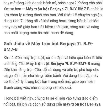
hay mở rộng kinh doanh bánh mì, bánh ngọt? Không cần phải
tìm xa hơn —
Máy trộn bột Berjaya 7L BJY-BM7-B
chính là
lựa chọn lý tưởng dành cho bạn. Với thiết kế chuyên nghiệp,
dung tích 7L rộng rãi và khả năng hoạt động bền bỉ, chiếc
máy này sẽ giúp bạn tiết kiệm thời gian, công sức và nâng
cao chất lượng món ăn một cách dễ dàng.
Giới thiệu về Máy trộn bột Berjaya 7L BJY-
BM7-B
Khi nói đến máy trộn bột, sự ổn định và hiệu quả luôn là tiêu
chí hàng đầu.
Máy trộn bột Berjaya 7L BJY-BM7-B
mang
đến khả năng trộn đều, dễ sử dụng và bền bỉ, phù hợp cho
cả gia đình lẫn nhà hàng, tiệm bánh. Với dung tích 7L, máy
có thể xử lý lượng bột lớn trong mỗi mẻ, giúp bạn hoàn
thành công việc nhanh chóng và hiệu quả.
Trong bài viết này, chúng ta sẽ đi sâu vào từng đặc điểm
nổi bật, lợi ích và cách sử dụng của
máy trộn bột Berjaya