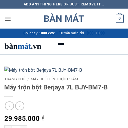
Bỏ
ADD ANYTHING HERE OR JUST REMOVE IT...
qua
BÀN MÁT
nội
0
dung
Gọi ngay:
1800 xxxx
— Tư vấn miễn phí · 8:00–18:00
bàn
mát
.vn
Danh mục bàn mát
Sản phẩm
TRANG CHỦ
/
MÁY CHẾ BIẾN THỰC PHẨM
Máy trộn bột Berjaya 7L BJY-BM7-B
Thương hiệu
Bảng giá 2026
29.985.000
₫
Ứng dụng