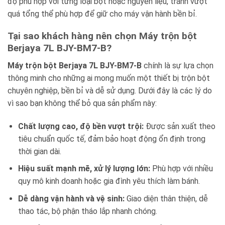
độ phù hợp với từng loại bột hoặc nguyên liệu, tránh vượt
quá tổng thể phù hợp để giữ cho máy vận hành bền bỉ.
Tại sao khách hàng nên chọn Máy trộn bột
Berjaya 7L BJY-BM7-B?
Máy trộn bột Berjaya 7L BJY-BM7-B
chính là sự lựa chọn
thông minh cho những ai mong muốn một thiết bị trộn bột
chuyên nghiệp, bền bỉ và dễ sử dụng. Dưới đây là các lý do
vì sao bạn không thể bỏ qua sản phẩm này:
Chất lượng cao, độ bền vượt trội:
Được sản xuất theo
tiêu chuẩn quốc tế, đảm bảo hoạt động ổn định trong
thời gian dài.
Hiệu suất mạnh mẽ, xử lý lượng lớn:
Phù hợp với nhiều
quy mô kinh doanh hoặc gia đình yêu thích làm bánh.
Dễ dàng vận hành và vệ sinh:
Giao diện thân thiện, dễ
thao tác, bộ phận tháo lắp nhanh chóng.