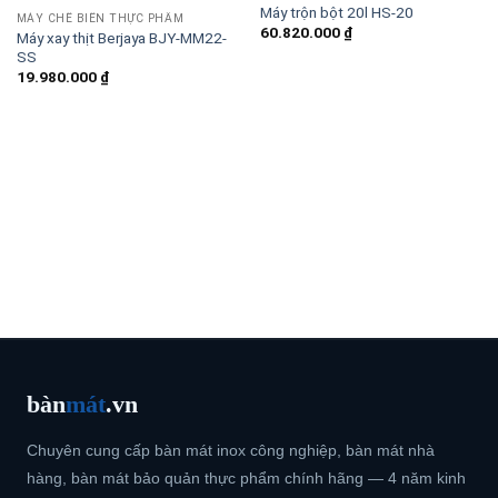
Máy trộn bột 20l HS-20
MÁY CHẾ BIẾN THỰC PHẨM
60.820.000
₫
Máy xay thịt Berjaya BJY-MM22-
SS
19.980.000
₫
bàn
mát
.vn
Chuyên cung cấp bàn mát inox công nghiệp, bàn mát nhà
hàng, bàn mát bảo quản thực phẩm chính hãng — 4 năm kinh