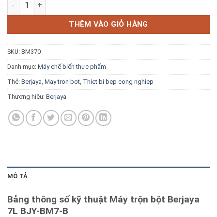
Máy trộn bột Berjaya 7L BJY-BM7-B số lượng
Blog kiến thức
THÊM VÀO GIỎ HÀNG
Liên hệ
SKU:
BM370
Báo giá miễn phí →
Danh mục:
Máy chế biến thực phẩm
Thẻ:
Berjaya
,
May tron bot
,
Thiet bi bep cong nghiep
Thương hiệu:
Berjaya
MÔ TẢ
Bảng thông số kỹ thuật Máy trộn bột Berjaya
7L BJY-BM7-B