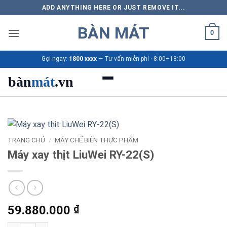
Bỏ
ADD ANYTHING HERE OR JUST REMOVE IT...
qua
BÀN MÁT
nội
0
dung
Gọi ngay:
1800 xxxx
— Tư vấn miễn phí · 8:00–18:00
bàn
mát
.vn
Danh mục bàn mát
Sản phẩm
TRANG CHỦ
/
MÁY CHẾ BIẾN THỰC PHẨM
Máy xay thịt LiuWei RY-22(S)
Thương hiệu
Bảng giá 2026
59.880.000
₫
Ứng dụng