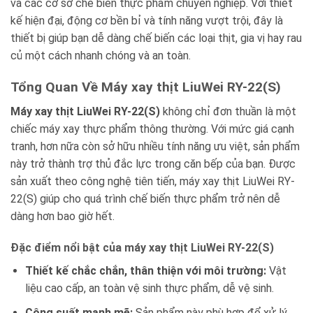
và các cơ sở chế biến thực phẩm chuyên nghiệp. Với thiết
kế hiện đại, động cơ bền bỉ và tính năng vượt trội, đây là
thiết bị giúp bạn dễ dàng chế biến các loại thịt, gia vị hay rau
củ một cách nhanh chóng và an toàn.
Tổng Quan Về Máy xay thịt LiuWei RY-22(S)
Máy xay thịt LiuWei RY-22(S)
không chỉ đơn thuần là một
chiếc máy xay thực phẩm thông thường. Với mức giá cạnh
tranh, hơn nữa còn sở hữu nhiều tính năng ưu việt, sản phẩm
này trở thành trợ thủ đắc lực trong căn bếp của bạn. Được
sản xuất theo công nghệ tiên tiến, máy xay thịt LiuWei RY-
22(S) giúp cho quá trình chế biến thực phẩm trở nên dễ
dàng hơn bao giờ hết.
Đặc điểm nổi bật của máy xay thịt LiuWei RY-22(S)
Thiết kế chắc chắn, thân thiện với môi trường:
Vật
liệu cao cấp, an toàn vệ sinh thực phẩm, dễ vệ sinh.
Công suất mạnh mẽ:
Sản phẩm này phù hợp để xử lý