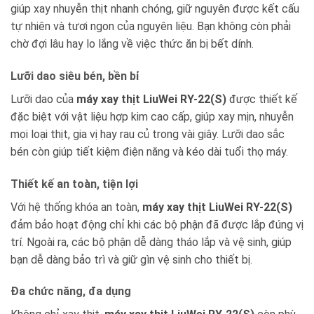
giúp xay nhuyễn thịt nhanh chóng, giữ nguyên được kết cấu
tự nhiên và tươi ngon của nguyên liệu. Bạn không còn phải
chờ đợi lâu hay lo lắng về việc thức ăn bị bết dính.
Lưỡi dao siêu bén, bền bỉ
Lưỡi dao của
máy xay thịt LiuWei RY-22(S)
được thiết kế
đặc biệt với vật liệu hợp kim cao cấp, giúp xay mịn, nhuyễn
mọi loại thịt, gia vị hay rau củ trong vài giây. Lưỡi dao sắc
bén còn giúp tiết kiệm điện năng và kéo dài tuổi thọ máy.
Thiết kế an toàn, tiện lợi
Với hệ thống khóa an toàn,
máy xay thịt LiuWei RY-22(S)
đảm bảo hoạt động chỉ khi các bộ phận đã được lắp đúng vị
trí. Ngoài ra, các bộ phận dễ dàng tháo lắp và vệ sinh, giúp
bạn dễ dàng bảo trì và giữ gìn vệ sinh cho thiết bị.
Đa chức năng, đa dụng