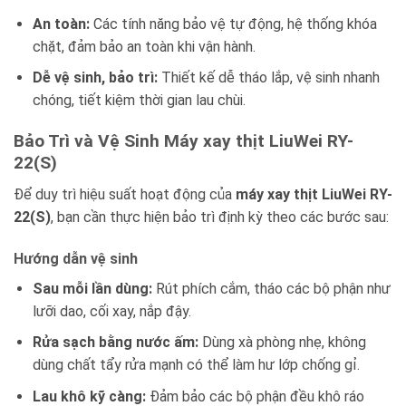
An toàn:
Các tính năng bảo vệ tự động, hệ thống khóa
chặt, đảm bảo an toàn khi vận hành.
Dễ vệ sinh, bảo trì:
Thiết kế dễ tháo lắp, vệ sinh nhanh
chóng, tiết kiệm thời gian lau chùi.
Bảo Trì và Vệ Sinh Máy xay thịt LiuWei RY-
22(S)
Để duy trì hiệu suất hoạt động của
máy xay thịt LiuWei RY-
22(S)
, bạn cần thực hiện bảo trì định kỳ theo các bước sau:
Hướng dẫn vệ sinh
Sau mỗi lần dùng:
Rút phích cắm, tháo các bộ phận như
lưỡi dao, cối xay, nắp đậy.
Rửa sạch bằng nước ấm:
Dùng xà phòng nhẹ, không
dùng chất tẩy rửa mạnh có thể làm hư lớp chống gỉ.
Lau khô kỹ càng:
Đảm bảo các bộ phận đều khô ráo