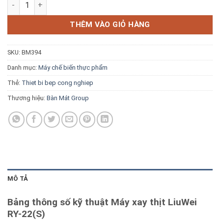
Máy xay thịt LiuWei RY-22(S) số lượng
Blog kiến thức
THÊM VÀO GIỎ HÀNG
Liên hệ
SKU:
BM394
Báo giá miễn phí →
Danh mục:
Máy chế biến thực phẩm
Thẻ:
Thiet bi bep cong nghiep
Thương hiệu:
Bàn Mát Group
MÔ TẢ
Bảng thông số kỹ thuật Máy xay thịt LiuWei
RY-22(S)