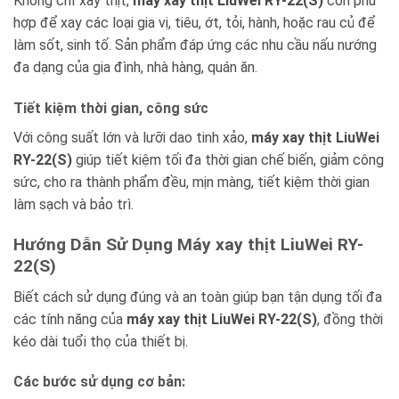
Không chỉ xay thịt,
máy xay thịt LiuWei RY-22(S)
còn phù
hợp để xay các loại gia vị, tiêu, ớt, tỏi, hành, hoặc rau củ để
làm sốt, sinh tố. Sản phẩm đáp ứng các nhu cầu nấu nướng
đa dạng của gia đình, nhà hàng, quán ăn.
Tiết kiệm thời gian, công sức
Với công suất lớn và lưỡi dao tinh xảo,
máy xay thịt LiuWei
RY-22(S)
giúp tiết kiệm tối đa thời gian chế biến, giảm công
sức, cho ra thành phẩm đều, mịn màng, tiết kiệm thời gian
làm sạch và bảo trì.
Hướng Dẫn Sử Dụng Máy xay thịt LiuWei RY-
22(S)
Biết cách sử dụng đúng và an toàn giúp bạn tận dụng tối đa
các tính năng của
máy xay thịt LiuWei RY-22(S)
, đồng thời
kéo dài tuổi thọ của thiết bị.
Các bước sử dụng cơ bản: