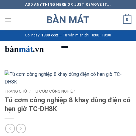
Bỏ
ADD ANYTHING HERE OR JUST REMOVE IT...
qua
BÀN MÁT
nội
0
dung
Gọi ngay:
1800 xxxx
— Tư vấn miễn phí · 8:00–18:00
bàn
mát
.vn
Danh mục bàn mát
Sản phẩm
TRANG CHỦ
/
TỦ CƠM CÔNG NGHIỆP
Thương hiệu
Tủ cơm công nghiệp 8 khay dùng điện có
hẹn giờ TC-DH8K
Bảng giá 2026
Ứng dụng