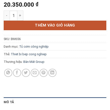
20.350.000
₫
Blog kiến thức
Tủ cơm công nghiệp 8 khay dùng điện có hẹn giờ TC-DH8K số
Liên hệ
THÊM VÀO GIỎ HÀNG
Báo giá miễn phí →
SKU:
BM656
Danh mục:
Tủ cơm công nghiệp
Thẻ:
Thiet bi bep cong nghiep
Thương hiệu:
Bàn Mát Group
MÔ TẢ