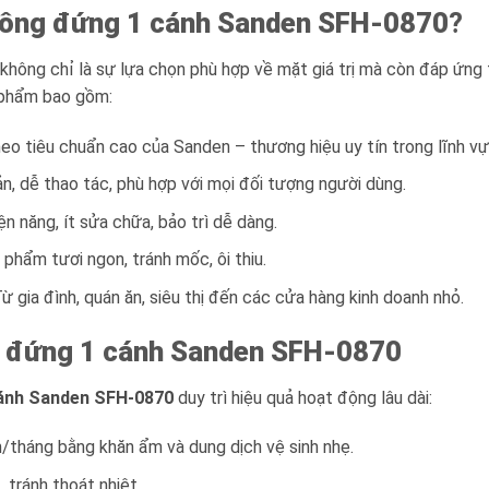
ông đứng 1 cánh Sanden SFH-0870
?
không chỉ là sự lựa chọn phù hợp về mặt giá trị mà còn đáp ứng 
 phẩm bao gồm:
eo tiêu chuẩn cao của Sanden – thương hiệu uy tín trong lĩnh vực
ản, dễ thao tác, phù hợp với mọi đối tượng người dùng.
iện năng, ít sửa chữa, bảo trì dễ dàng.
 phẩm tươi ngon, tránh mốc, ôi thiu.
Từ gia đình, quán ăn, siêu thị đến các cửa hàng kinh doanh nhỏ.
 đứng 1 cánh Sanden SFH-0870
ánh Sanden SFH-0870
duy trì hiệu quả hoạt động lâu dài:
ần/tháng bằng khăn ẩm và dung dịch vệ sinh nhẹ.
 tránh thoát nhiệt.