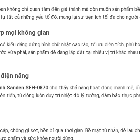
, bạn không chỉ quan tâm đến giá thành mà còn muốn sản phẩm bề
 tụ tất cả những yếu tố đó, mang lại sự tiện ích tối đa cho người
ợp mọi không gian
có kiểu dáng đứng hình chữ nhật cao ráo, tối ưu diện tích, phù hợ
c vừa phải, sản phẩm dễ dàng lắp đặt tại nhiều vị trí khác nhau
m điện năng
ánh Sanden SFH-0870
cho thấy khả năng hoạt động mạnh mẽ, ổn 
tiên tiến, tủ đông luôn duy trì nhiệt độ lý tưởng, đảm bảo thực 
ấp, chống gỉ sét, bền bỉ qua thời gian. Bề mặt tủ nhẵn, dễ lau ch
thực phẩm và sức khỏe người dùng.