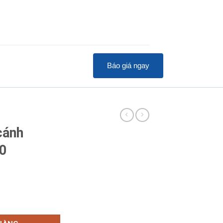
Báo giá ngay
cánh
0
 SFH-0870 số lượng