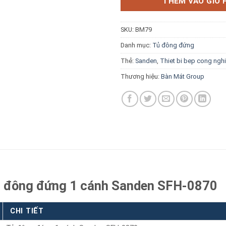
THÊM VÀO GIỎ 
SKU:
BM79
Danh mục:
Tủ đông đứng
Thẻ:
Sanden
,
Thiet bi bep cong ngh
Báo giá miễn phí →
Thương hiệu:
Bàn Mát Group
Tủ đông đứng 1 cánh Sanden SFH-0870
CHI TIẾT