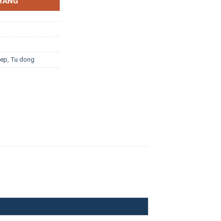
HÀNG
iep
,
Tu dong