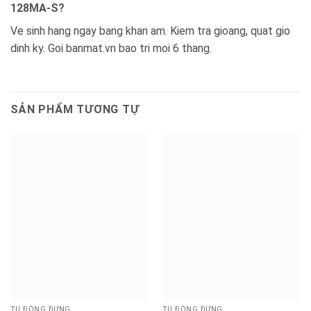
128MA-S?
Ve sinh hang ngay bang khan am. Kiem tra gioang, quat gio
dinh ky. Goi banmat.vn bao tri moi 6 thang.
SẢN PHẨM TƯƠNG TỰ
TỦ ĐÔNG ĐỨNG
TỦ ĐÔNG ĐỨNG