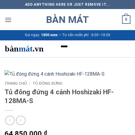
Bỏ
ADD ANYTHING HERE OR JUST REMOVE IT...
qua
BÀN MÁT
nội
0
dung
Gọi ngay:
1800 xxxx
— Tư vấn miễn phí · 8:00–18:00
bàn
mát
.vn
Danh mục bàn mát
Sản phẩm
TRANG CHỦ
/
TỦ ĐÔNG ĐỨNG
Tủ đông đứng 4 cánh Hoshizaki HF-
Thương hiệu
128MA-S
Bảng giá 2026
Ứng dụng
64.850.000
₫