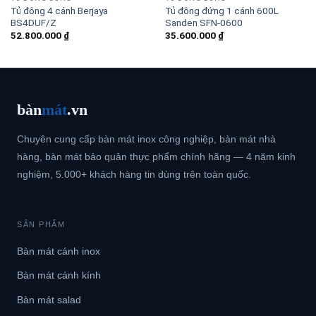
Tủ đông 4 cánh Berjaya
Tủ đông đứng 1 cánh 600L
BS4DUF/Z
Sanden SFN-0600
52.800.000
₫
35.600.000
₫
bàn
mát
.vn
Chuyên cung cấp bàn mát inox công nghiệp, bàn mát nhà
hàng, bàn mát bảo quản thực phẩm chính hãng — 4 năm kinh
nghiệm, 5.000+ khách hàng tin dùng trên toàn quốc.
SẢN PHẨM
Bàn mát cánh inox
Bàn mát cánh kính
Bàn mát salad