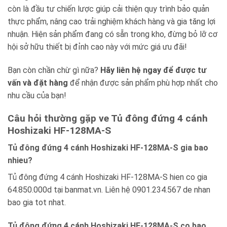
còn là đầu tư chiến lược giúp cải thiện quy trình bảo quản
thực phẩm, nâng cao trải nghiệm khách hàng và gia tăng lợi
nhuận. Hiện sản phẩm đang có sẵn trong kho, đừng bỏ lỡ cơ
hội sở hữu thiết bị đỉnh cao này với mức giá ưu đãi!
Bạn còn chần chừ gì nữa?
Hãy liên hệ ngay để được tư
vấn và đặt hàng
để nhận được sản phẩm phù hợp nhất cho
nhu cầu của bạn!
Câu hỏi thường gặp ve Tủ đông đứng 4 cánh
Hoshizaki HF-128MA-S
Tủ đông đứng 4 cánh Hoshizaki HF-128MA-S gia bao
nhieu?
Tủ đông đứng 4 cánh Hoshizaki HF-128MA-S hien co gia
64.850.000d tại banmat.vn. Liên hệ 0901.234.567 de nhan
bao gia tot nhat.
Tủ đông đứng 4 cánh Hoshizaki HF-128MA-S co bao