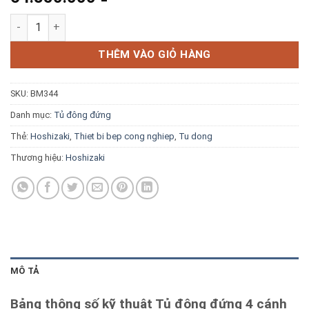
Blog kiến thức
Tủ đông đứng 4 cánh Hoshizaki HF-128MA-S số lượng
Liên hệ
THÊM VÀO GIỎ HÀNG
SKU:
BM344
Báo giá miễn phí →
Danh mục:
Tủ đông đứng
Thẻ:
Hoshizaki
,
Thiet bi bep cong nghiep
,
Tu dong
Thương hiệu:
Hoshizaki
MÔ TẢ
Bảng thông số kỹ thuật Tủ đông đứng 4 cánh