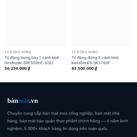
TỦ ĐÔNG ĐỨNG
TỦ ĐÔNG ĐỨNG
Tủ đông trưng bày 1 cánh kính
Tủ đông đứng 3 cánh kính
Hoshizaki SRF550HC-XGLI
Kenshin KS-3K1750F
56.230.000
₫
63.500.000
₫
bàn
mát
.vn
Chuyên cung cấp bàn mát inox công nghiệp, bàn mát nhà
hàng, bàn mát bảo quản thực phẩm chính hãng — 4 năm kinh
nghiệm, 5.000+ khách hàng tin dùng trên toàn quốc.