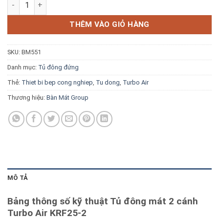
Tủ đông mát 2 cánh Turbo Air KRF25-2 số lượng
Blog kiến thức
THÊM VÀO GIỎ HÀNG
Liên hệ
SKU:
BM551
Báo giá miễn phí →
Danh mục:
Tủ đông đứng
Thẻ:
Thiet bi bep cong nghiep
,
Tu dong
,
Turbo Air
Thương hiệu:
Bàn Mát Group
MÔ TẢ
Bảng thông số kỹ thuật Tủ đông mát 2 cánh
Turbo Air KRF25-2