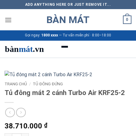
Bỏ
ADD ANYTHING HERE OR JUST REMOVE IT...
qua
BÀN MÁT
nội
0
dung
Gọi ngay:
1800 xxxx
— Tư vấn miễn phí · 8:00–18:00
bàn
mát
.vn
Danh mục bàn mát
Sản phẩm
TRANG CHỦ
/
TỦ ĐÔNG ĐỨNG
Tủ đông mát 2 cánh Turbo Air KRF25-2
Thương hiệu
Bảng giá 2026
38.710.000
₫
Ứng dụng