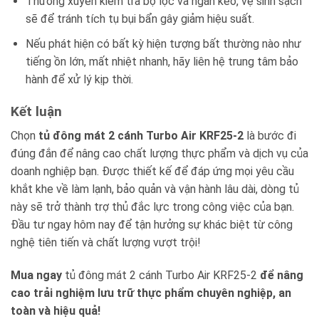
Thường xuyên kiểm tra bộ lọc và ngăn kéo, vệ sinh sạch
sẽ để tránh tích tụ bụi bẩn gây giảm hiệu suất.
Nếu phát hiện có bất kỳ hiện tượng bất thường nào như
tiếng ồn lớn, mất nhiệt nhanh, hãy liên hệ trung tâm bảo
hành để xử lý kịp thời.
Kết luận
Chọn
tủ đông mát 2 cánh Turbo Air KRF25-2
là bước đi
đúng đắn để nâng cao chất lượng thực phẩm và dịch vụ của
doanh nghiệp bạn. Được thiết kế để đáp ứng mọi yêu cầu
khắt khe về làm lạnh, bảo quản và vận hành lâu dài, dòng tủ
này sẽ trở thành trợ thủ đắc lực trong công việc của bạn.
Đầu tư ngay hôm nay để tận hưởng sự khác biệt từ công
nghệ tiên tiến và chất lượng vượt trội!
Mua ngay
tủ đông mát 2 cánh Turbo Air KRF25-2
để nâng
cao trải nghiệm lưu trữ thực phẩm chuyên nghiệp, an
toàn và hiệu quả!