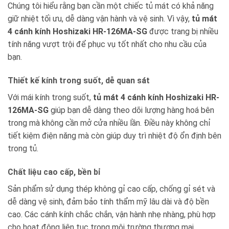
Chúng tôi hiểu rằng bạn cần một chiếc tủ mát có khả năng
giữ nhiệt tối ưu, dễ dàng vận hành và vệ sinh. Vì vậy,
tủ mát
4 cánh kính Hoshizaki HR-126MA-SG
được trang bị nhiều
tính năng vượt trội để phục vụ tốt nhất cho nhu cầu của
bạn.
Thiết kế kính trong suốt, dễ quan sát
Với mái kính trong suốt,
tủ mát 4 cánh kính Hoshizaki HR-
126MA-SG
giúp bạn dễ dàng theo dõi lượng hàng hoá bên
trong mà không cần mở cửa nhiều lần. Điều này không chỉ
tiết kiệm điện năng mà còn giúp duy trì nhiệt độ ổn định bên
trong tủ.
Chất liệu cao cấp, bền bỉ
Sản phẩm sử dụng thép không gỉ cao cấp, chống gỉ sét và
dễ dàng vệ sinh, đảm bảo tính thẩm mỹ lâu dài và độ bền
cao. Các cánh kính chắc chắn, vận hành nhẹ nhàng, phù hợp
cho hoạt động liên tục trong môi trường thương mại.