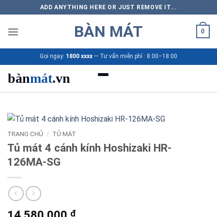
Bỏ
ADD ANYTHING HERE OR JUST REMOVE IT...
qua
BÀN MÁT
nội
0
dung
Gọi ngay:
1800 xxxx
— Tư vấn miễn phí · 8:00–18:00
bàn
mát
.vn
Danh mục bàn mát
Sản phẩm
TRANG CHỦ
/
TỦ MÁT
Tủ mát 4 cánh kính Hoshizaki HR-
Thương hiệu
126MA-SG
Bảng giá 2026
Ứng dụng
14.580.000
₫