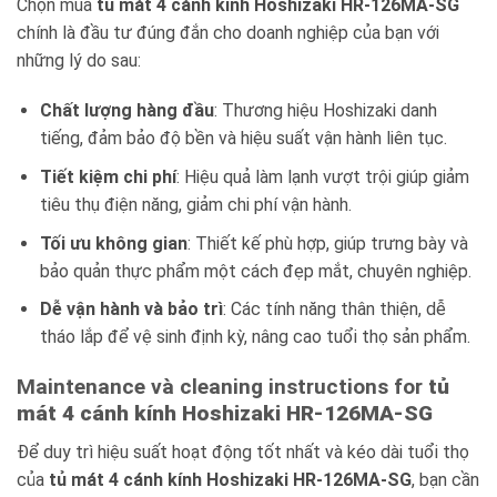
Chọn mua
tủ mát 4 cánh kính Hoshizaki HR-126MA-SG
chính là đầu tư đúng đắn cho doanh nghiệp của bạn với
những lý do sau:
Chất lượng hàng đầu
: Thương hiệu Hoshizaki danh
tiếng, đảm bảo độ bền và hiệu suất vận hành liên tục.
Tiết kiệm chi phí
: Hiệu quả làm lạnh vượt trội giúp giảm
tiêu thụ điện năng, giảm chi phí vận hành.
Tối ưu không gian
: Thiết kế phù hợp, giúp trưng bày và
bảo quản thực phẩm một cách đẹp mắt, chuyên nghiệp.
Dễ vận hành và bảo trì
: Các tính năng thân thiện, dễ
tháo lắp để vệ sinh định kỳ, nâng cao tuổi thọ sản phẩm.
Maintenance và cleaning instructions for
tủ
mát 4 cánh kính Hoshizaki HR-126MA-SG
Để duy trì hiệu suất hoạt động tốt nhất và kéo dài tuổi thọ
của
tủ mát 4 cánh kính Hoshizaki HR-126MA-SG
, bạn cần