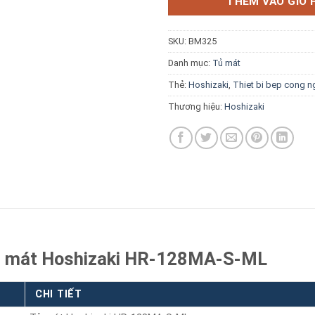
THÊM VÀO GIỎ 
SKU:
BM325
Danh mục:
Tủ mát
Thẻ:
Hoshizaki
,
Thiet bi bep cong n
Báo giá miễn phí →
Thương hiệu:
Hoshizaki
Tủ mát Hoshizaki HR-128MA-S-ML
CHI TIẾT