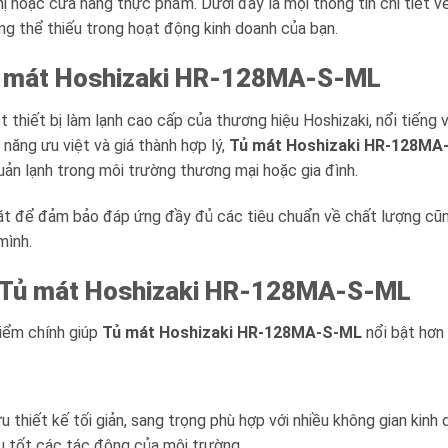
hị hoặc cửa hàng thực phẩm. Dưới đây là mọi thông tin chi tiết v
ông thể thiếu trong hoạt động kinh doanh của bạn.
 mát Hoshizaki HR-128MA-S-ML
t thiết bị làm lạnh cao cấp của thương hiệu Hoshizaki, nổi tiếng v
 năng ưu việt và giá thành hợp lý,
Tủ mát Hoshizaki HR-128MA
ản lạnh trong môi trường thương mại hoặc gia đình.
t để đảm bảo đáp ứng đầy đủ các tiêu chuẩn về chất lượng cũn
mình.
Tủ mát Hoshizaki HR-128MA-S-ML
iểm chính giúp
Tủ mát Hoshizaki HR-128MA-S-ML
nổi bật hơn
 thiết kế tối giản, sang trọng phù hợp với nhiều không gian kinh d
u tốt các tác động của môi trường.