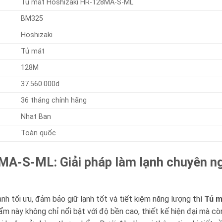
Tủ mát Hoshizaki HR-128MA-S-ML
BM325
Hoshizaki
Tủ mát
128M
37.560.000d
36 tháng chính hãng
Nhat Ban
Toàn quốc
A-S-ML: Giải pháp làm lạnh chuyên ng
nh tối ưu, đảm bảo giữ lạnh tốt và tiết kiệm năng lượng thì
Tủ m
m này không chỉ nổi bật với độ bền cao, thiết kế hiện đại mà cò