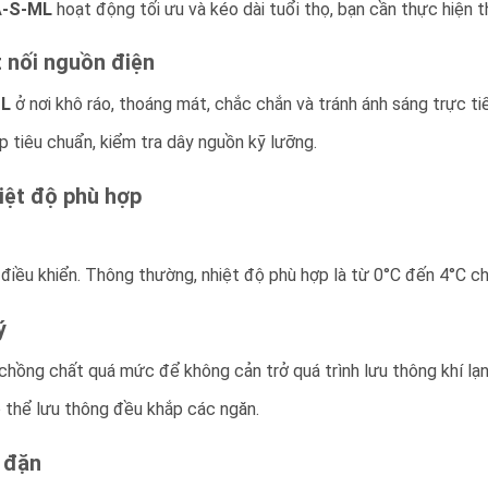
A-S-ML
hoạt động tối ưu và kéo dài tuổi thọ, bạn cần thực hiện
t nối nguồn điện
ML
ở nơi khô ráo, thoáng mát, chắc chắn và tránh ánh sáng trực ti
p tiêu chuẩn, kiểm tra dây nguồn kỹ lưỡng.
hiệt độ phù hợp
điều khiển. Thông thường, nhiệt độ phù hợp là từ 0°C đến 4°C c
ý
hồng chất quá mức để không cản trở quá trình lưu thông khí lạn
 thể lưu thông đều khắp các ngăn.
u đặn