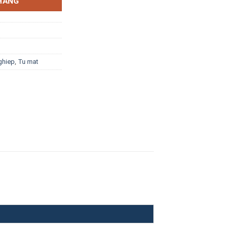
HÀNG
ghiep
,
Tu mat