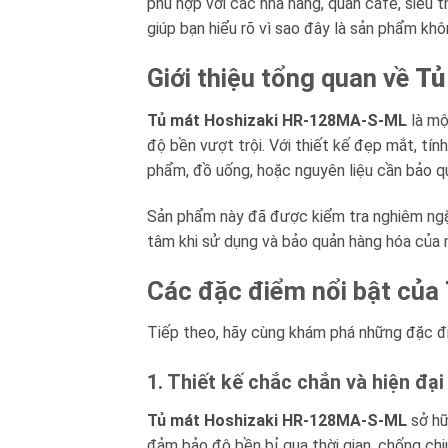
phù hợp với các nhà hàng, quán café, siêu t
giúp bạn hiểu rõ vì sao đây là sản phẩm kh
Giới thiệu tổng quan về
Tủ
Tủ mát Hoshizaki HR-128MA-S-ML
là mộ
độ bền vượt trội. Với thiết kế đẹp mắt, tính
phẩm, đồ uống, hoặc nguyên liệu cần bảo qu
Sản phẩm này đã được kiểm tra nghiêm ngặ
tâm khi sử dụng và bảo quản hàng hóa của 
Các đặc điểm nổi bật của
Tiếp theo, hãy cùng khám phá những đặc đ
1. Thiết kế chắc chắn và hiện đại
Tủ mát Hoshizaki HR-128MA-S-ML
sở hữu
đảm bảo độ bền bỉ qua thời gian, chống chị