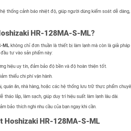
 hệ thống cảnh báo nhiệt độ, giúp người dùng kiểm soát dễ dàng,
Hoshizaki HR-128MA-S-ML
?
S-ML
không chỉ đơn thuần là thiết bị làm lạnh mà còn là giải phá
n đầu tư vào sản phẩm này:
g hiệu uy tín, đảm bảo độ bền và độ hoàn thiện tốt.
iảm thiểu chi phí vận hành.
ị, quán ăn, nhà hàng, hoặc các hệ thống lưu trữ thực phẩm chuyê
tháo lắp, làm sạch, giúp duy trì hiệu suất làm lạnh lâu dài.
m bảo thích nghi nhu cầu của bạn ngay khi cần.
t Hoshizaki HR-128MA-S-ML