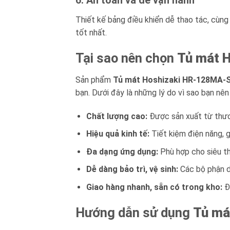
6. An toàn và dễ vận hành
Thiết kế bảng điều khiển dễ thao tác, cùng
tốt nhất.
Tại sao nên chọn
Tủ mát 
Sản phẩm
Tủ mát Hoshizaki HR-128MA-
bạn. Dưới đây là những lý do vì sao bạn nê
Chất lượng cao:
Được sản xuất từ thươn
Hiệu quả kinh tế:
Tiết kiệm điện năng, g
Đa dạng ứng dụng:
Phù hợp cho siêu th
Dễ dàng bảo trì, vệ sinh:
Các bộ phận dễ 
Giao hàng nhanh, sẵn có trong kho:
Đả
Hướng dẫn sử dụng
Tủ má