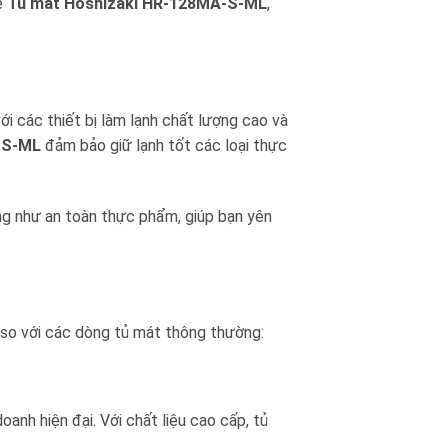
ề
Tủ mát Hoshizaki HR-128MA-S-ML
,
ới các thiết bị làm lạnh chất lượng cao và
-S-ML
đảm bảo giữ lạnh tốt các loại thực
g như an toàn thực phẩm, giúp bạn yên
 so với các dòng tủ mát thông thường:
oanh hiện đại. Với chất liệu cao cấp, tủ