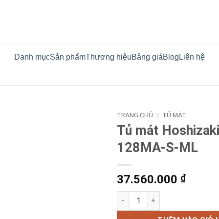
Danh mục
Sản phẩm
Thương hiệu
Bảng giá
Blog
Liên hệ
TRANG CHỦ
/
TỦ MÁT
Tủ mát Hoshizak
128MA-S-ML
37.560.000
₫
Tủ mát Hoshizaki HR-128MA-