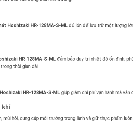
mát Hoshizaki HR-128MA-S-ML
đủ lớn để lưu trữ một lượng lớn
oshizaki HR-128MA-S-ML
đảm bảo duy trì nhiệt độ ổn định, phù
rong thời gian dài.
 Hoshizaki HR-128MA-S-ML
giúp giảm chi phí vận hành mà vẫn 
 khí
, mùi hôi, cung cấp môi trường trong lành và giữ thực phẩm luôn 