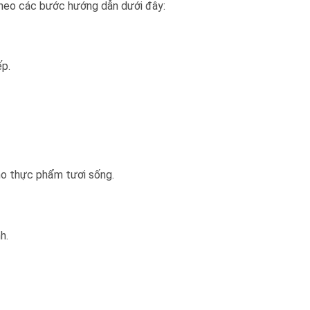
 theo các bước hướng dẫn dưới đây:
ếp.
ho thực phẩm tươi sống.
h.