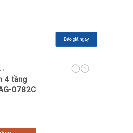
Báo giá ngay
NH
h 4 tầng
SAG-0782C
 bàn Sanden SAG-0782C số lượng