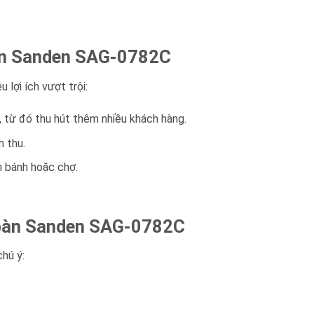
bàn Sanden SAG-0782C
lợi ích vượt trội:
, từ đó thu hút thêm nhiều khách hàng.
h thu.
m bánh hoặc chợ.
để bàn Sanden SAG-0782C
chú ý: