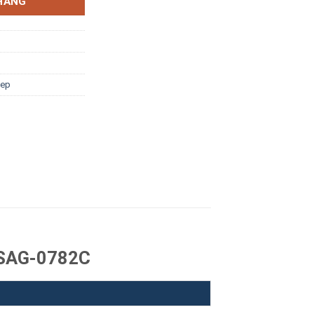
HÀNG
iep
n SAG-0782C