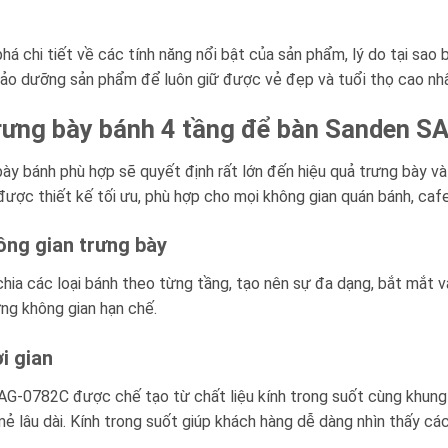
há chi tiết về các tính năng nổi bật của sản phẩm, lý do tại sao
o dưỡng sản phẩm để luôn giữ được vẻ đẹp và tuổi thọ cao nhấ
trưng bày bánh 4 tầng để bàn Sanden 
 bày bánh phù hợp sẽ quyết định rất lớn đến hiệu quả trưng bày v
ược thiết kế tối ưu, phù hợp cho mọi không gian quán bánh, caf
hông gian trưng bày
hia các loại bánh theo từng tầng, tạo nên sự đa dạng, bắt mắt v
ững không gian hạn chế.
i gian
AG-0782C được chế tạo từ chất liệu kính trong suốt cùng khung
 mẻ lâu dài. Kính trong suốt giúp khách hàng dễ dàng nhìn thấy cá