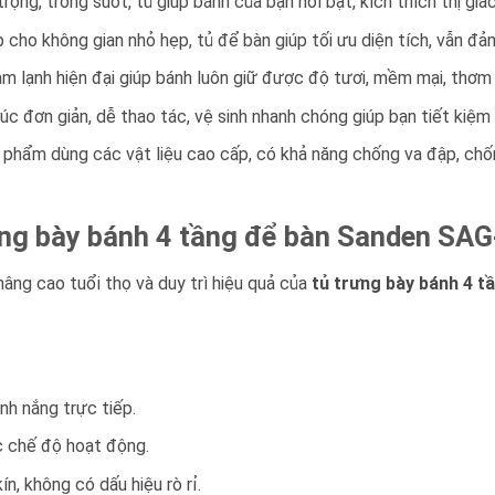
 trọng, trong suốt, tủ giúp bánh của bạn nổi bật, kích thích thị gi
p cho không gian nhỏ hẹp, tủ để bàn giúp tối ưu diện tích, vẫn đ
àm lạnh hiện đại giúp bánh luôn giữ được độ tươi, mềm mại, thơm
trúc đơn giản, dễ thao tác, vệ sinh nhanh chóng giúp bạn tiết kiệm
n phẩm dùng các vật liệu cao cấp, có khả năng chống va đập, chố
ưng bày bánh 4 tầng để bàn Sanden SA
âng cao tuổi thọ và duy trì hiệu quả của
tủ trưng bày bánh 4 
nh nắng trực tiếp.
c chế độ hoạt động.
n, không có dấu hiệu rò rỉ.