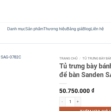
Danh mục
Sản phẩm
Thương hiệu
Bảng giá
Blog
Liên hệ
TRANG CHỦ
/
TỦ TRƯNG BÀY BÁ
Tủ trưng bày bán
để bàn Sanden 
50.750.000
₫
Tủ trưng bày bánh 4 tầng để