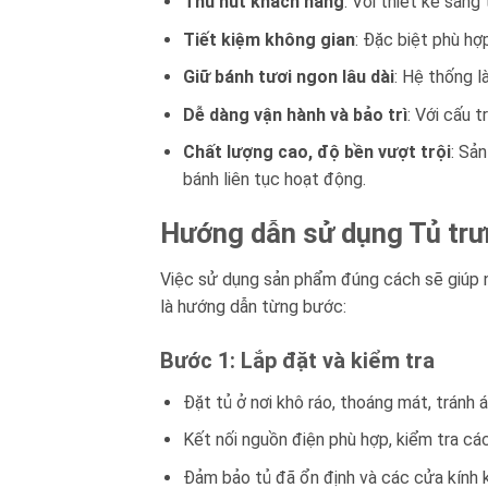
Thu hút khách hàng
: Với thiết kế sang
Tiết kiệm không gian
: Đặc biệt phù hợ
Giữ bánh tươi ngon lâu dài
: Hệ thống l
Dễ dàng vận hành và bảo trì
: Với cấu 
Chất lượng cao, độ bền vượt trội
: Sả
bánh liên tục hoạt động.
Hướng dẫn sử dụng Tủ tr
Việc sử dụng sản phẩm đúng cách sẽ giúp n
là hướng dẫn từng bước:
Bước 1: Lắp đặt và kiểm tra
Đặt tủ ở nơi khô ráo, thoáng mát, tránh á
Kết nối nguồn điện phù hợp, kiểm tra cá
Đảm bảo tủ đã ổn định và các cửa kính kí