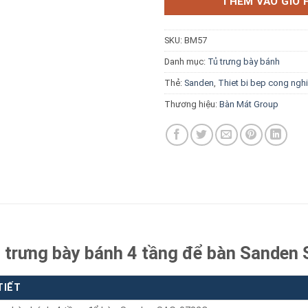
THÊM VÀO GIỎ 
SKU:
BM57
Danh mục:
Tủ trưng bày bánh
Thẻ:
Sanden
,
Thiet bi bep cong ngh
Báo giá miễn phí →
Thương hiệu:
Bàn Mát Group
ủ trưng bày bánh 4 tầng để bàn Sande
TIẾT