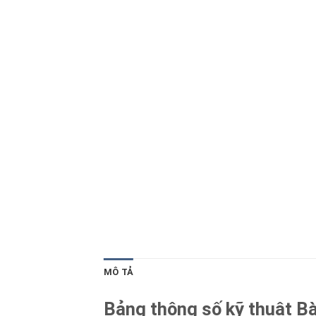
Blog kiến thức
Liên hệ
MÔ TẢ
Bảng thông số kỹ thuật B