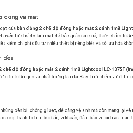
độ đông và mát
 hoạt của
bàn đông 2 chế độ đông hoặc mát 2 cánh 1m8 Light
 chuyển từ chế độ làm mát để bảo quản rau quả, thực phẩm tươi 
t kiệm chi phí đầu tư nhiều thiết bị riêng biệt và tối ưu hóa khôn
h đều
2 chế độ đông hoặc mát 2 cánh 1m8 Lightcool LC-1875F (in
c độ tươi ngon và chất lượng lâu dài. Đây là ưu điểm vượt trội 
hững bền bỉ, chống gỉ sét, dễ dàng vệ sinh mà còn mang lại vẻ n
 còn giúp tránh tích tụ bụi bẩn, vi khuẩn, đảm bảo vệ sinh an toàn