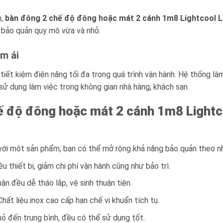
h,
bàn đông 2 chế độ đông hoặc mát 2 cánh 1m8 Lightcool L
o bảo quản quy mô vừa và nhỏ.
êm ái
tiết kiệm điện năng tối đa trong quá trình vận hành. Hệ thống là
 sử dụng làm việc trong không gian nhà hàng, khách sạn.
ế độ đông hoặc mát 2 cánh 1m8 Lightc
 với một sản phẩm, bạn có thể mở rộng khả năng bảo quản theo n
u thiết bị, giảm chi phí vận hành cũng như bảo trì.
hận đều dễ tháo lắp, vệ sinh thuận tiện.
 Chất liệu inox cao cấp hạn chế vi khuẩn tích tụ.
hỏ đến trung bình, đều có thể sử dụng tốt.