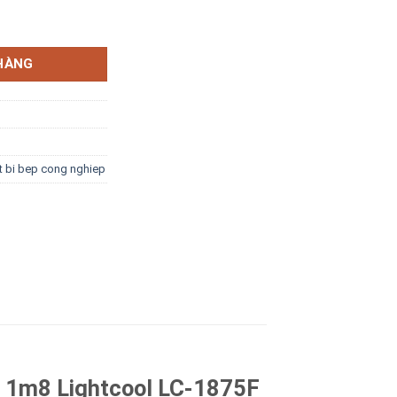
mát 2 cánh 1m8 Lightcool LC-1875F (inox 201) số lượng
HÀNG
t bi bep cong nghiep
h 1m8 Lightcool LC-1875F