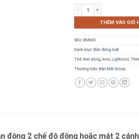
Bàn đông 2 chế độ đông hoặc 
THÊM VÀO GIỎ 
Báo giá miễn phí →
SKU:
BM665
Danh mục:
Bàn đông mát
Thẻ:
Ban dong
,
Inox
,
Lightcool
,
Thie
Thương hiệu:
Bàn Mát Group
àn đông 2 chế độ đông hoặc mát 2 cán