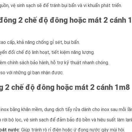
guồn, vệ sinh sạch sẽ để tránh bụi bẩn và vi khuẩn phát triển.
đông 2 chế độ đông hoặc mát 2 cánh 
 cao cấp, khả năng chống gỉ sét, bụi bẩn.
yển đổi chế độ linh hoạt, tiết kiệm năng lượng.
èm chính sách bảo hành, hỗ trợ kỹ thuật nhanh chóng.
p so với những gì bạn nhận được.
g 2 chế độ đông hoặc mát 2 cánh 1m8 
 inox bằng khăn mềm, dung dịch tẩy rửa dành cho inox sau mỗi lầ
o rời bộ lọc, vệ sinh sạch để đảm bảo độ bền và hiệu suất làm lạn
hoát nước
: Giúp tránh rò rỉ điện hoặc ứ đọng nước gây mùi hôi.