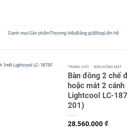
Danh mục
Sản phẩm
Thương hiệu
Bảng giá
Blog
Liên hệ
TRANG CHỦ
/
BÀN ĐÔNG MÁT
Bàn đông 2 chế 
hoặc mát 2 cánh
Lightcool LC-187
201)
28.560.000
₫