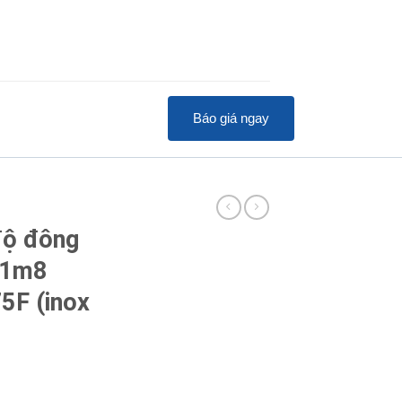
Báo giá ngay
độ đông
 1m8
5F (inox