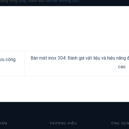
 đăng trong
Blog
. Đánh dấu
liên kết thường trực
.
Bàn mát inox 304: Đánh giá vật liệu và hiệu năng 
 ưu công
cao
HẨM
THƯƠNG HIỆU
ỨNG DỤ