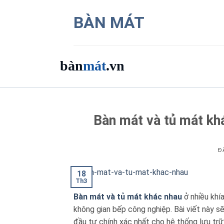
Bỏ
BÀN MÁT
qua
nội
dung
bàn
mát
.vn
Danh mục bàn mát
Bàn mát và tủ mát kh
Sản phẩm
Thương hiệu
Đ
18
Bảng giá 2026
Th3
Bàn mát và tủ mát khác nhau
ở nhiều khí
Ứng dụng
không gian bếp công nghiệp. Bài viết này sẽ
đầu tư chính xác nhất cho hệ thống lưu trữ