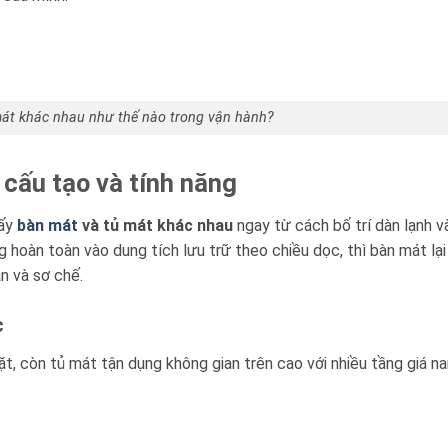
át khác nhau như thế nào trong vận hành?
Báo giá miễn phí →
 cấu tạo và tính năng
hấy
bàn mát
và tủ mát khác nhau
ngay từ cách bố trí dàn lạnh v
g hoàn toàn vào dung tích lưu trữ theo chiều dọc, thì bàn mát lại
n và sơ chế.
c
, còn tủ mát tận dụng không gian trên cao với nhiều tầng giá na