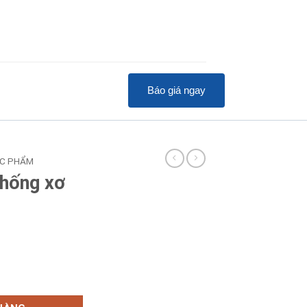
Báo giá ngay
ỰC PHẨM
chống xơ
0
max PA-J800 số lượng