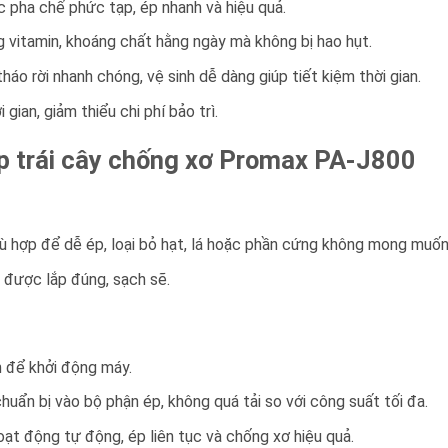
 pha chế phức tạp, ép nhanh và hiệu quả.
 vitamin, khoáng chất hằng ngày mà không bị hao hụt.
áo rời nhanh chóng, vệ sinh dễ dàng giúp tiết kiệm thời gian.
gian, giảm thiểu chi phí bảo trì.
p trái cây chống xơ Promax PA-J800
ù hợp để dễ ép, loại bỏ hạt, lá hoặc phần cứng không mong muốn
được lắp đúng, sạch sẽ.
 để khởi động máy.
huẩn bị vào bộ phận ép, không quá tải so với công suất tối đa.
ạt động tự động, ép liên tục và chống xơ hiệu quả.