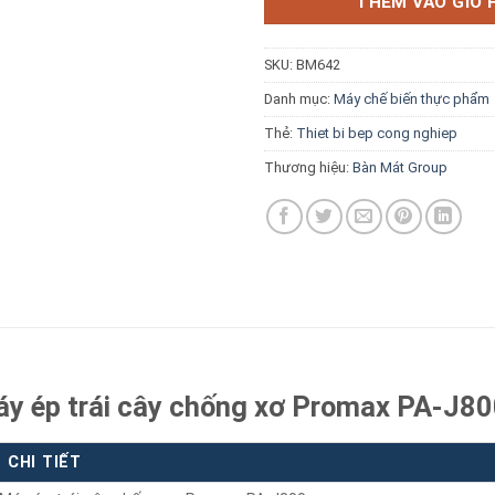
THÊM VÀO GIỎ 
SKU:
BM642
Danh mục:
Máy chế biến thực phẩm
Thẻ:
Thiet bi bep cong nghiep
Báo giá miễn phí →
Thương hiệu:
Bàn Mát Group
áy ép trái cây chống xơ Promax PA-J8
CHI TIẾT