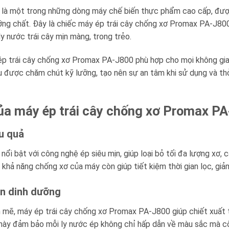
à một trong những dòng máy chế biến thực phẩm cao cấp, được t
ỡng chất. Đây là chiếc máy ép trái cây chống xơ Promax PA-J800 
y nước trái cây mịn màng, trong trẻo.
áy ép trái cây chống xơ Promax PA-J800 phù hợp cho mọi không gia
ều được chăm chút kỹ lưỡng, tạo nên sự an tâm khi sử dụng và t
của máy ép trái cây chống xơ Promax P
ệu quả
i bật với công nghệ ép siêu mịn, giúp loại bỏ tối đa lượng xơ, 
 khả năng chống xơ của máy còn giúp tiết kiệm thời gian lọc, giả
ên dinh dưỡng
 mẽ, máy ép trái cây chống xơ Promax PA-J800 giúp chiết xuất t
u này đảm bảo mỗi ly nước ép không chỉ hấp dẫn về màu sắc mà 