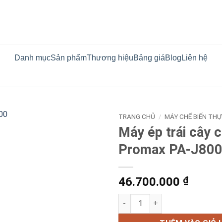
Danh mục
Sản phẩm
Thương hiệu
Bảng giá
Blog
Liên hệ
TRANG CHỦ
/
MÁY CHẾ BIẾN TH
Máy ép trái cây 
Promax PA-J80
46.700.000
₫
Máy ép trái cây chống xơ Pro