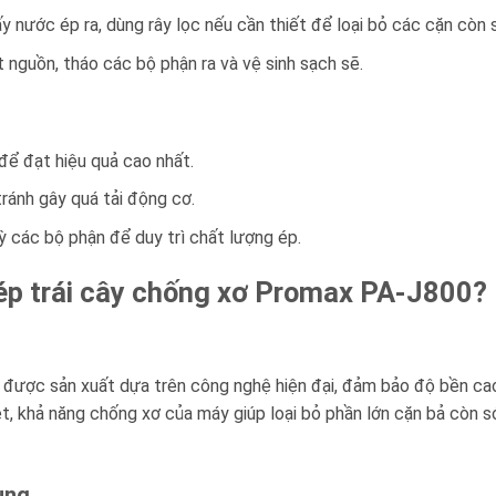
y nước ép ra, dùng rây lọc nếu cần thiết để loại bỏ các cặn còn só
t nguồn, tháo các bộ phận ra và vệ sinh sạch sẽ.
để đạt hiệu quả cao nhất.
tránh gây quá tải động cơ.
ỳ các bộ phận để duy trì chất lượng ép.
ép trái cây chống xơ Promax PA-J800?
ược sản xuất dựa trên công nghệ hiện đại, đảm bảo độ bền cao,
, khả năng chống xơ của máy giúp loại bỏ phần lớn cặn bả còn sót
ụng