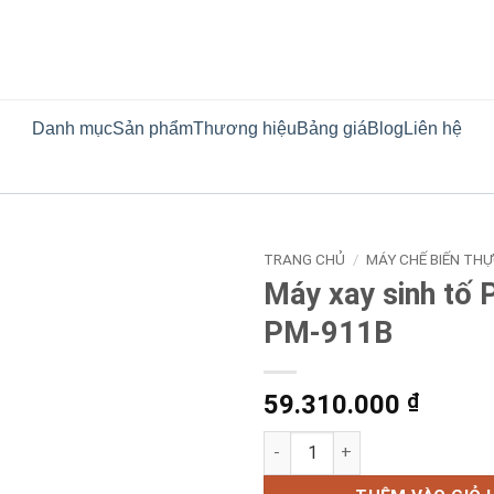
Danh mục
Sản phẩm
Thương hiệu
Bảng giá
Blog
Liên hệ
TRANG CHỦ
/
MÁY CHẾ BIẾN TH
Máy xay sinh tố 
PM-911B
59.310.000
₫
Máy xay sinh tố Promix PM-91