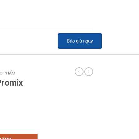
Báo giá ngay
ỰC PHẨM
Promix
1B số lượng