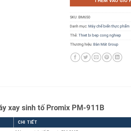
THÊM VÀO GIỎ 
SKU:
BM650
Danh mục:
Máy chế biến thực phẩm
Thẻ:
Thiet bi bep cong nghiep
Báo giá miễn phí →
Thương hiệu:
Bàn Mát Group
áy xay sinh tố Promix PM-911B
CHI TIẾT