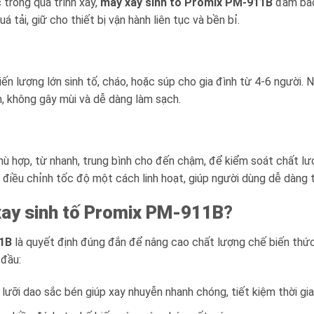
 trong quá trình xay,
máy xay sinh tố Promix PM-911B
đảm bảo 
 tải, giữ cho thiết bị vận hành liên tục và bền bỉ.
 lượng lớn sinh tố, cháo, hoặc súp cho gia đình từ 4-6 người. Ng
, không gây mùi và dễ dàng làm sạch.
ù hợp, từ nhanh, trung bình cho đến chậm, để kiểm soát chất l
 điều chỉnh tốc độ một cách linh hoạt, giúp người dùng dễ dàng 
ay sinh tố Promix PM-911B
?
11B
là quyết định đúng đắn để nâng cao chất lượng chế biến thức 
 đầu:
ưỡi dao sắc bén giúp xay nhuyễn nhanh chóng, tiết kiệm thời gia