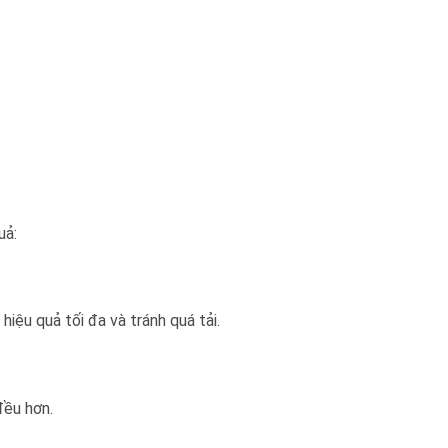
uả:
iệu quả tối đa và tránh quá tải.
đều hơn.