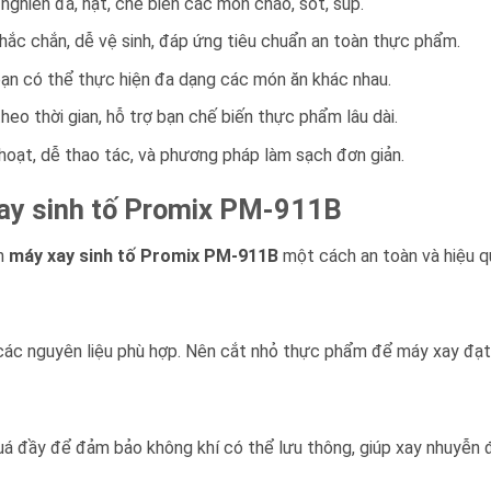
nghiền đá, hạt, chế biến các món cháo, sốt, súp.
ắc chắn, dễ vệ sinh, đáp ứng tiêu chuẩn an toàn thực phẩm.
 bạn có thể thực hiện đa dạng các món ăn khác nhau.
heo thời gian, hỗ trợ bạn chế biến thực phẩm lâu dài.
hoạt, dễ thao tác, và phương pháp làm sạch đơn giản.
ay sinh tố Promix PM-911B
nh
máy xay sinh tố Promix PM-911B
một cách an toàn và hiệu q
c các nguyên liệu phù hợp. Nên cắt nhỏ thực phẩm để máy xay đạt h
uá đầy để đảm bảo không khí có thể lưu thông, giúp xay nhuyễn 