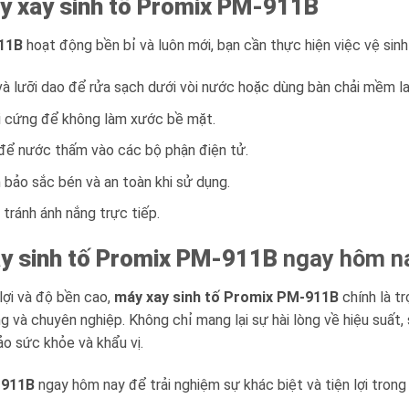
y xay sinh tố Promix PM-911B
911B
hoạt động bền bỉ và luôn mới, bạn cần thực hiện việc vệ sin
 và lưỡi dao để rửa sạch dưới vòi nước hoặc dùng bàn chải mềm la
i cứng để không làm xước bề mặt.
để nước thấm vào các bộ phận điện tử.
m bảo sắc bén và an toàn khi sử dụng.
tránh ánh nắng trực tiếp.
y sinh tố Promix PM-911B
ngay hôm n
 lợi và độ bền cao,
máy xay sinh tố Promix PM-911B
chính là t
 và chuyên nghiệp. Không chỉ mang lại sự hài lòng về hiệu suất,
ảo sức khỏe và khẩu vị.
-911B
ngay hôm nay để trải nghiệm sự khác biệt và tiện lợi trong