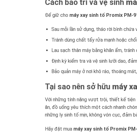
Cách bảo trì và vệ sinh
má
Để giữ cho
máy xay sinh tố Promix PM-
Sau mỗi lần sử dụng, tháo rời bình chứa
Tránh dùng chất tẩy rửa mạnh hoặc chổ
Lau sạch thân máy bằng khăn ẩm, tránh 
Định kỳ kiểm tra và vệ sinh lưỡi dao, đả
Bảo quản máy ở nơi khô ráo, thoáng mát, 
Tại sao nên sở hữu
máy xa
Với những tính năng vượt trội, thiết kế tiện
ăn, đồ uống yêu thích một cách nhanh chóng
những ly sinh tố mịn, không vón cục, đảm b
Hãy đặt mua
máy xay sinh tố Promix PM