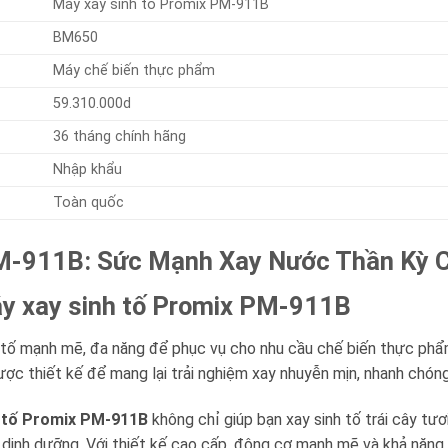
Máy xay sinh tố Promix PM-911B
BM650
Máy chế biến thực phẩm
59.310.000d
36 tháng chính hãng
Nhập khẩu
Toàn quốc
PM-911B: Sức Mạnh Xay Nước Thần Kỳ C
máy xay sinh tố Promix PM-911B
 tố mạnh mẽ, đa năng để phục vụ cho nhu cầu chế biến thực p
ợc thiết kế để mang lại trải nghiệm xay nhuyễn mịn, nhanh chóng 
h tố Promix PM-911B
không chỉ giúp bạn xay sinh tố trái cây tư
o dinh dưỡng. Với thiết kế cao cấp, động cơ mạnh mẽ và khả năng