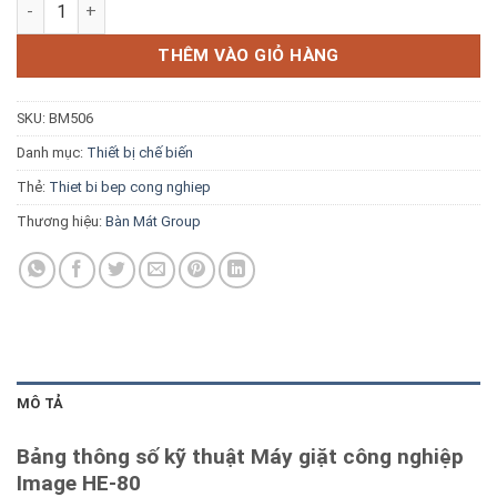
Máy giặt công nghiệp Image HE-80 số lượng
Blog kiến thức
THÊM VÀO GIỎ HÀNG
Liên hệ
SKU:
BM506
Báo giá miễn phí →
Danh mục:
Thiết bị chế biến
Thẻ:
Thiet bi bep cong nghiep
Thương hiệu:
Bàn Mát Group
MÔ TẢ
Bảng thông số kỹ thuật Máy giặt công nghiệp
Image HE-80