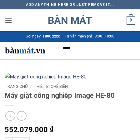
Bỏ
ADD ANYTHING HERE OR JUST REMOVE IT...
qua
BÀN MÁT
nội
0
dung
Gọi ngay:
1800 xxxx
— Tư vấn miễn phí · 8:00–18:00
bàn
mát
.vn
Danh mục bàn mát
Sản phẩm
TRANG CHỦ
/
THIẾT BỊ CHẾ BIẾN
Máy giặt công nghiệp Image HE-80
Thương hiệu
Bảng giá 2026
552.079.000
₫
Ứng dụng