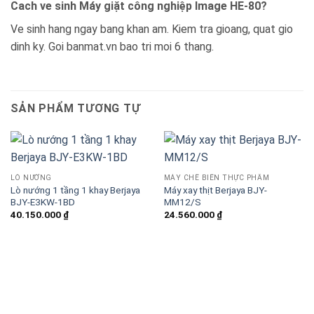
Cach ve sinh Máy giặt công nghiệp Image HE-80?
Ve sinh hang ngay bang khan am. Kiem tra gioang, quat gio
dinh ky. Goi banmat.vn bao tri moi 6 thang.
SẢN PHẨM TƯƠNG TỰ
LÒ NƯỚNG
MÁY CHẾ BIẾN THỰC PHẨM
Lò nướng 1 tầng 1 khay Berjaya
Máy xay thịt Berjaya BJY-
BJY-E3KW-1BD
MM12/S
40.150.000
₫
24.560.000
₫