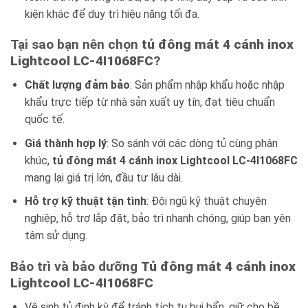
kiện khác để duy trì hiệu năng tối đa.
Tại sao bạn nên chọn
tủ đông mát 4 cánh inox
Lightcool LC-4I1068FC
?
Chất lượng đảm bảo
: Sản phẩm nhập khẩu hoặc nhập
khẩu trực tiếp từ nhà sản xuất uy tín, đạt tiêu chuẩn
quốc tế.
Giá thành hợp lý
: So sánh với các dòng tủ cùng phân
khúc,
tủ đông mát 4 cánh inox Lightcool LC-4I1068FC
mang lại giá trị lớn, đầu tư lâu dài.
Hỗ trợ kỹ thuật tận tình
: Đội ngũ kỹ thuật chuyên
nghiệp, hỗ trợ lắp đặt, bảo trì nhanh chóng, giúp bạn yên
tâm sử dụng.
Bảo trì và bảo dưỡng
Tủ đông mát 4 cánh inox
Lightcool LC-4I1068FC
Vệ sinh tủ định kỳ để tránh tích tụ bụi bẩn, giữ cho bề