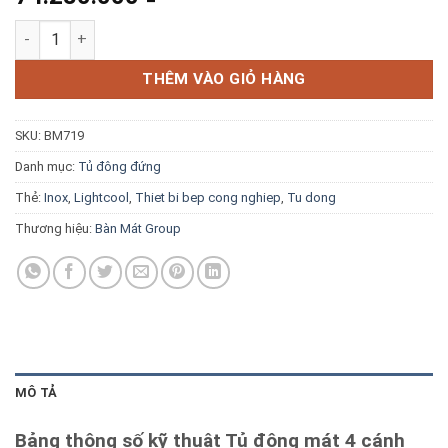
Blog kiến thức
Tủ đông mát 4 cánh inox Lightcool LC-4I1068FC số lượng
Liên hệ
THÊM VÀO GIỎ HÀNG
SKU:
BM719
Báo giá miễn phí →
Danh mục:
Tủ đông đứng
Thẻ:
Inox
,
Lightcool
,
Thiet bi bep cong nghiep
,
Tu dong
Thương hiệu:
Bàn Mát Group
MÔ TẢ
Bảng thông số kỹ thuật Tủ đông mát 4 cánh