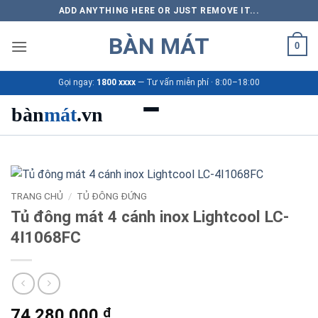
Bỏ
ADD ANYTHING HERE OR JUST REMOVE IT...
qua
BÀN MÁT
nội
0
dung
Gọi ngay:
1800 xxxx
— Tư vấn miễn phí · 8:00–18:00
bàn
mát
.vn
Danh mục bàn mát
Sản phẩm
TRANG CHỦ
/
TỦ ĐÔNG ĐỨNG
Tủ đông mát 4 cánh inox Lightcool LC-
Thương hiệu
4I1068FC
Bảng giá 2026
Ứng dụng
74.280.000
₫