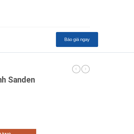
Báo giá ngay
nh Sanden
PC-0290 số lượng