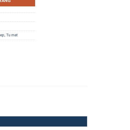
HÀNG
iep
,
Tu mat