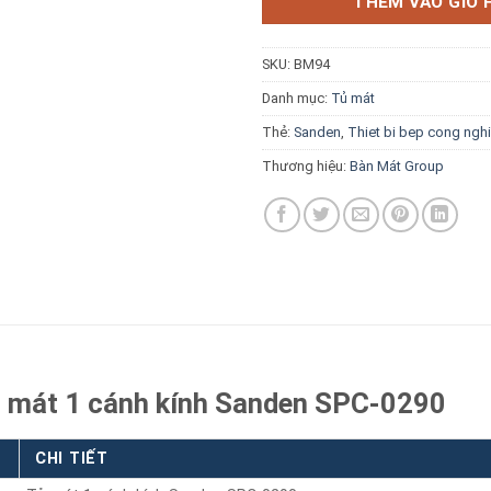
THÊM VÀO GIỎ 
SKU:
BM94
Danh mục:
Tủ mát
Thẻ:
Sanden
,
Thiet bi bep cong ngh
Báo giá miễn phí →
Thương hiệu:
Bàn Mát Group
ủ mát 1 cánh kính Sanden SPC-0290
CHI TIẾT