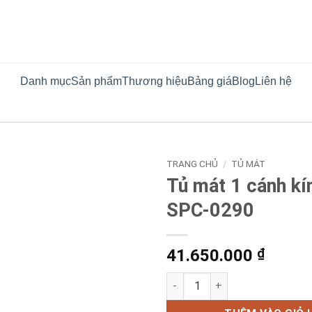
Danh mục
Sản phẩm
Thương hiệu
Bảng giá
Blog
Liên hệ
TRANG CHỦ
/
TỦ MÁT
Tủ mát 1 cánh kí
SPC-0290
41.650.000
₫
Tủ mát 1 cánh kính Sanden S