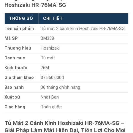
Hoshizaki HR-76MA-SG
THÔNG SỐ
CHI TIẾT
Ten sản phẩm
Tủ mát 2 cánh kính Hoshizaki HR-76MA-SG
Mã SP
BM338
Thuong hieu
Hoshizaki
Danh muc
Tủ mát
Kích thước
76M
Gia tham khao
37.560.000d
Bao hanh
36 tháng chính hãng
Xuất xứ
Nhat Ban
Giao hàng
Toàn quốc
Tủ Mát 2 Cánh Kính Hoshizaki HR-76MA-SG –
Giải Pháp Làm Mát Hiện Đại, Tiện Lợi Cho Mọi