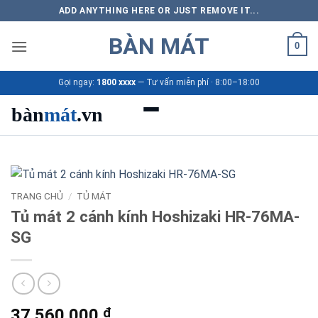
Bỏ
ADD ANYTHING HERE OR JUST REMOVE IT...
qua
BÀN MÁT
nội
0
dung
Gọi ngay:
1800 xxxx
— Tư vấn miễn phí · 8:00–18:00
bàn
mát
.vn
Danh mục bàn mát
Sản phẩm
TRANG CHỦ
/
TỦ MÁT
Tủ mát 2 cánh kính Hoshizaki HR-76MA-
Thương hiệu
SG
Bảng giá 2026
Ứng dụng
37.560.000
₫