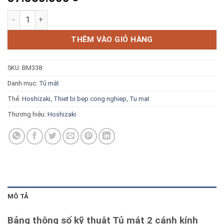
Blog kiến thức
Tủ mát 2 cánh kính Hoshizaki HR-76MA-SG số lượng
Liên hệ
THÊM VÀO GIỎ HÀNG
SKU:
BM338
Báo giá miễn phí →
Danh mục:
Tủ mát
Thẻ:
Hoshizaki
,
Thiet bi bep cong nghiep
,
Tu mat
Thương hiệu:
Hoshizaki
MÔ TẢ
Bảng thông số kỹ thuật Tủ mát 2 cánh kính