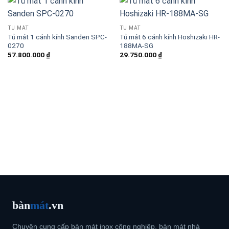
TỦ MÁT
TỦ MÁT
Tủ mát 1 cánh kính Sanden SPC-
Tủ mát 6 cánh kính Hoshizaki HR-
0270
188MA-SG
57.800.000
₫
29.750.000
₫
bàn
mát
.vn
Chuyên cung cấp bàn mát inox công nghiệp, bàn mát nhà