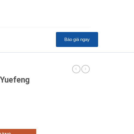
Báo giá ngay
 Yuefeng
16B số lượng