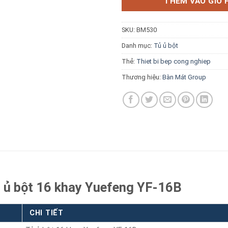
THÊM VÀO GIỎ 
SKU:
BM530
Danh mục:
Tủ ủ bột
Thẻ:
Thiet bi bep cong nghiep
Báo giá miễn phí →
Thương hiệu:
Bàn Mát Group
ủ ủ bột 16 khay Yuefeng YF-16B
CHI TIẾT