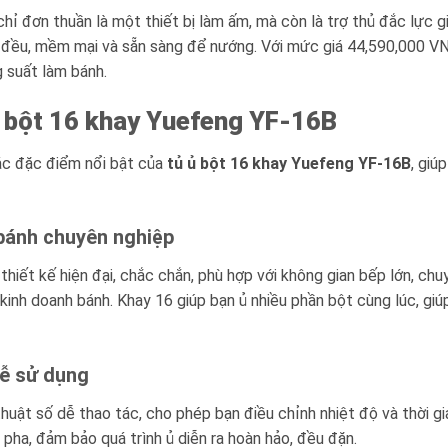
hỉ đơn thuần là một thiết bị làm ấm, mà còn là trợ thủ đắc lực gi
ở đều, mềm mại và sẵn sàng để nướng. Với mức giá 44,590,000 V
 suất làm bánh.
 bột 16 khay Yuefeng YF-16B
các đặc điểm nổi bật của
tủ ủ bột 16 khay Yuefeng YF-16B
, giú
 bánh chuyên nghiệp
thiết kế hiện đại, chắc chắn, phù hợp với không gian bếp lớn, chu
inh doanh bánh. Khay 16 giúp bạn ủ nhiều phần bột cùng lúc, giúp 
dễ sử dụng
uật số dễ thao tác, cho phép bạn điều chỉnh nhiệt độ và thời gia
h pha, đảm bảo quá trình ủ diễn ra hoàn hảo, đều đặn.