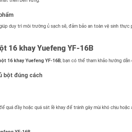
phát triển bền vững.
 phẩm
h giúp duy trì môi trường ủ sạch sẽ, đảm bảo an toàn vệ sinh th
bột 16 khay Yuefeng YF-16B
 bột 16 khay Yuefeng YF-16B
, bạn có thể tham khảo hướng dẫn 
ủ bột đúng cách
t
ể quá đầy hoặc quá sát lề khay để tránh gây mùi khó chịu hoặc 
Yuefeng YF-16B
.