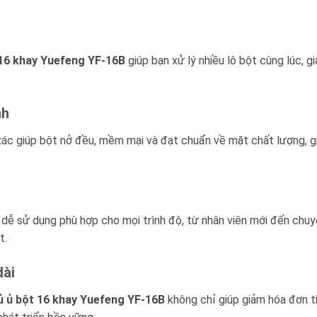
 16 khay Yuefeng YF-16B
giúp bạn xử lý nhiều lô bột cùng lúc, g
nh
 xác giúp bột nở đều, mềm mại và đạt chuẩn về mặt chất lượng, g
, dễ sử dụng phù hợp cho mọi trình độ, từ nhân viên mới đến chu
t.
dài
ủ ủ bột 16 khay Yuefeng YF-16B
không chỉ giúp giảm hóa đơn t