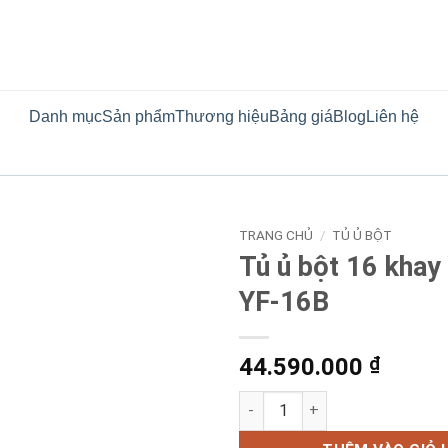
Danh mục
Sản phẩm
Thương hiệu
Bảng giá
Blog
Liên hệ
TRANG CHỦ
/
TỦ Ủ BỘT
Tủ ủ bột 16 khay
YF-16B
44.590.000
₫
Tủ ủ bột 16 khay Yuefeng YF-