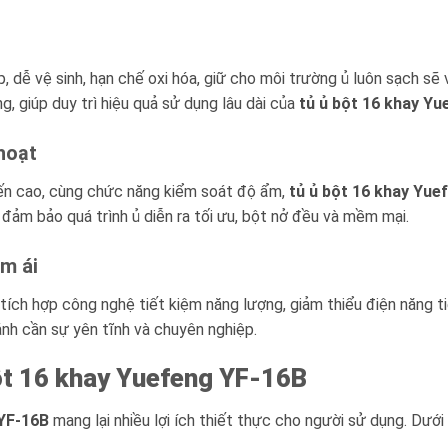
 dễ vệ sinh, hạn chế oxi hóa, giữ cho môi trường ủ luôn sạch sẽ
g, giúp duy trì hiệu quả sử dụng lâu dài của
tủ ủ bột 16 khay Y
hoạt
đến cao, cùng chức năng kiểm soát độ ẩm,
tủ ủ bột 16 khay Yue
 đảm bảo quá trình ủ diễn ra tối ưu, bột nở đều và mềm mại.
êm ái
tích hợp công nghệ tiết kiệm năng lượng, giảm thiểu điện năng ti
ánh cần sự yên tĩnh và chuyên nghiệp.
ột 16 khay Yuefeng YF-16B
 YF-16B
mang lại nhiều lợi ích thiết thực cho người sử dụng. Dưới