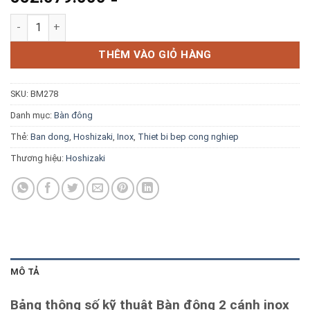
Blog kiến thức
Bàn đông 2 cánh inox Hoshizaki FTWH150LS4 số lượng
Liên hệ
THÊM VÀO GIỎ HÀNG
SKU:
BM278
Báo giá miễn phí →
Danh mục:
Bàn đông
Thẻ:
Ban dong
,
Hoshizaki
,
Inox
,
Thiet bi bep cong nghiep
Thương hiệu:
Hoshizaki
MÔ TẢ
Bảng thông số kỹ thuật Bàn đông 2 cánh inox