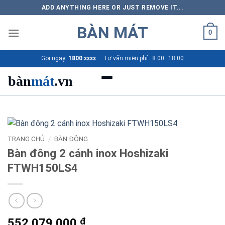
Bỏ
ADD ANYTHING HERE OR JUST REMOVE IT...
qua
BÀN MÁT
nội
0
dung
Gọi ngay:
1800 xxxx
— Tư vấn miễn phí · 8:00–18:00
bàn
mát
.vn
Danh mục bàn mát
Sản phẩm
TRANG CHỦ
/
BÀN ĐÔNG
Bàn đông 2 cánh inox Hoshizaki
Thương hiệu
FTWH150LS4
Bảng giá 2026
Ứng dụng
552.079.000
₫