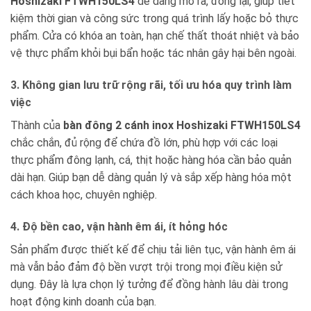
Hoshizaki FTWH150LS4
dễ dàng mở ra, đóng lại, giúp tiết
kiệm thời gian và công sức trong quá trình lấy hoặc bỏ thực
phẩm. Cửa có khóa an toàn, hạn chế thất thoát nhiệt và bảo
vệ thực phẩm khỏi bụi bẩn hoặc tác nhân gây hại bên ngoài.
3. Không gian lưu trữ rộng rãi, tối ưu hóa quy trình làm
việc
Thành của
bàn đông 2 cánh inox Hoshizaki FTWH150LS4
chắc chắn, đủ rộng để chứa đồ lớn, phù hợp với các loại
thực phẩm đông lạnh, cá, thịt hoặc hàng hóa cần bảo quản
dài hạn. Giúp bạn dễ dàng quản lý và sắp xếp hàng hóa một
cách khoa học, chuyên nghiệp.
4. Độ bền cao, vận hành êm ái, ít hỏng hóc
Sản phẩm được thiết kế để chịu tải liên tục, vận hành êm ái
mà vẫn bảo đảm độ bền vượt trội trong mọi điều kiện sử
dụng. Đây là lựa chọn lý tưởng để đồng hành lâu dài trong
hoạt động kinh doanh của bạn.