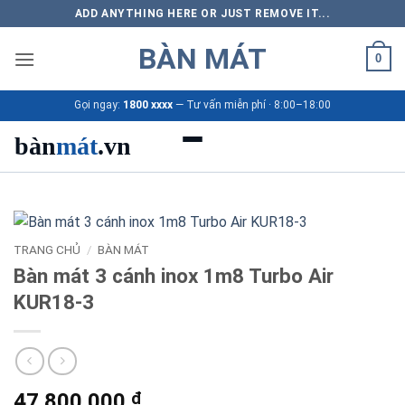
Bỏ
ADD ANYTHING HERE OR JUST REMOVE IT...
qua
BÀN MÁT
nội
0
dung
Gọi ngay:
1800 xxxx
— Tư vấn miễn phí · 8:00–18:00
bàn
mát
.vn
Danh mục bàn mát
Sản phẩm
TRANG CHỦ
/
BÀN MÁT
Bàn mát 3 cánh inox 1m8 Turbo Air
Thương hiệu
KUR18-3
Bảng giá 2026
Ứng dụng
47.800.000
₫