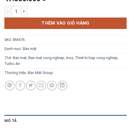
Blog kiến thức
Bàn mát 3 cánh inox 1m8 Turbo Air KUR18-3 số lượng
Liên hệ
THÊM VÀO GIỎ HÀNG
SKU:
BM476
Báo giá miễn phí →
Danh mục:
Bàn mát
Thẻ:
Ban mat
,
Ban mat cong nghiep
,
Inox
,
Thiet bi bep cong nghiep
,
Turbo Air
Thương hiệu:
Bàn Mát Group
MÔ TẢ