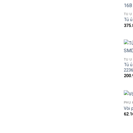
Blog kiến thức
TỦ Ủ
Liên hệ
Tủ ủ
375.
TỦ Ủ
Tủ ủ
223
200.
PHỤ 
Vòi 
62.1