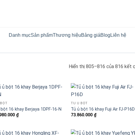
Danh mục
Sản phẩm
Thương hiệu
Bảng giá
Blog
Liên hệ
Hiển thị 805–816 của 816 kết 
 BỘT
TỦ Ủ BỘT
 bột 16 khay Berjaya 1DPF-16-N
Tủ ủ bột 16 khay Fuji Air FJ-P16D
980.000
₫
73.860.000
₫