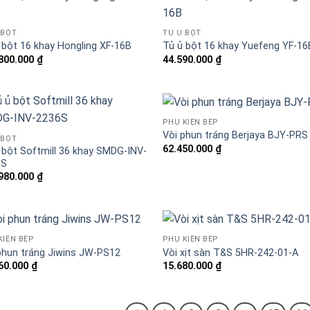
 BỘT
TỦ Ủ BỘT
 bột 16 khay Hongling XF-16B
Tủ ủ bột 16 khay Yuefeng YF-16
800.000
₫
44.590.000
₫
Báo giá miễn phí →
PHỤ KIỆN BẾP
Vòi phun tráng Berjaya BJY-PRS
 BỘT
62.450.000
₫
 bột Softmill 36 khay SMDG-INV-
6S
980.000
₫
KIỆN BẾP
PHỤ KIỆN BẾP
phun tráng Jiwins JW-PS12
Vòi xịt sàn T&S 5HR-242-01-A
60.000
₫
15.680.000
₫