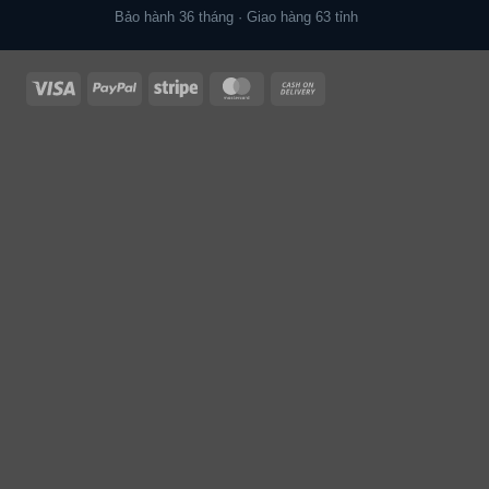
Bảo hành 36 tháng · Giao hàng 63 tỉnh
Visa
PayPal
Stripe
MasterCard
Cash
On
Delivery