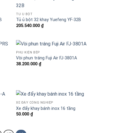
TỦ Ủ BỘT
B
Tủ ủ bột 32 khay Yuefeng YF-32B
205.540.000
₫
PHỤ KIỆN BẾP
Vòi phun tráng Fuji Air FJ-3801A
38.200.000
₫
XE ĐẨY CÔNG NGHIỆP
Xe đẩy khay bánh inox 16 tầng
50.000
₫