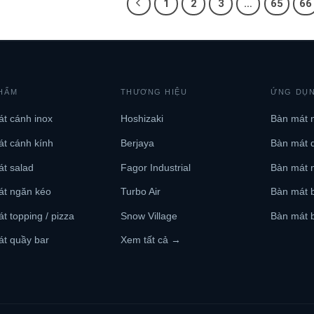
1
2
3
…
65
66
HẨM
THƯƠNG HIỆU
ỨNG DỤ
t cánh inox
Hoshizaki
Bàn mát 
t cánh kính
Berjaya
Bàn mát 
t salad
Fagor Industrial
Bàn mát 
át ngăn kéo
Turbo Air
Bàn mát b
t topping / pizza
Snow Village
Bàn mát b
t quầy bar
Xem tất cả →