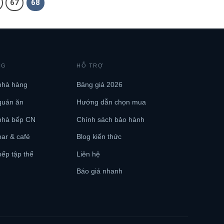
67
68
NG
HỖ TRỢ
nhà hàng
Bảng giá 2026
quán ăn
Hướng dẫn chọn mua
nhà bếp CN
Chính sách bảo hành
ar & café
Blog kiến thức
ếp tập thể
Liên hệ
Báo giá nhanh