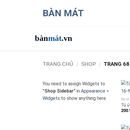
Bỏ
BÀN MÁT
qua
nội
dung
bàn
mát
.vn
Danh mục bàn mát
TRANG CHỦ
/
SHOP
/
TRANG 68
Sản phẩm
You need to assign Widgets to
Thương hiệu
"Shop Sidebar"
in
Appearance >
Widgets
to show anything here
TỦ Ủ
Bảng giá 2026
Tủ ủ
200.
Ứng dụng