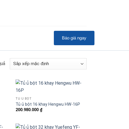
Báo giá ngay
quả
TỦ Ủ BỘT
Tủ ủ bột 16 khay Hengwu HW-16P
200.980.000
₫